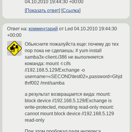
04.10.2010 19:44:30 +00:00
Показать ответ
Ссылка
Ответ на:
комментарий
от Led
04.10.2010 19:44:30
+00:00
Обьясните пожалуйста еще: почему до тех
пор пока не сделаешь: # yum install
samba3x-client.i386 не выполняется
команда: mount -t cifs
//192.168.5.129/Exchange -o
username=«SECOND\test02»,password=Ghjd
thrf002 /mnt/samba
а результат возвращается вида: mount:
block device //192.168.5.129/Exchange is
write-protected, mounting read-only mount:
cannot mount block device //192.168.5.129
read-only
При этом пробовал ради интереса