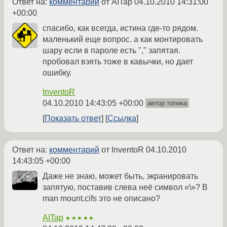
Ответ на:
комментарий
от AITap
04.10.2010 14:31:00
+00:00
спасибо, как всегда, истина где-то рядом.
маленький еще вопрос. а как монтировать
шару если в пароле есть "," запятая.
пробовал взять тоже в кавычки, но дает
ошибку.
InventoR
04.10.2010 14:43:05 +00:00
автор топика
Показать ответ
Ссылка
Ответ на:
комментарий
от InventoR
04.10.2010
14:43:05 +00:00
Даже не знаю, может быть, экранировать
запятую, поставив слева неё символ «\»? В
man mount.cifs это не описано?
AITap
★★★★★