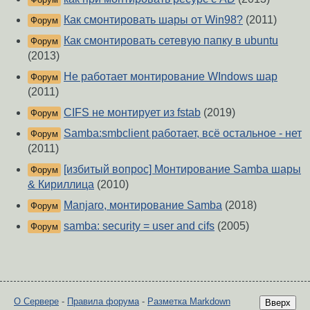
Как смонтировать шары от Win98?
(2011)
Форум
Как смонтировать сетевую папку в ubuntu
Форум
(2013)
Не работает монтирование WIndows шар
Форум
(2011)
CIFS не монтирует из fstab
(2019)
Форум
Samba:smbclient работает, всё остальное - нет
Форум
(2011)
[избитый вопрос] Монтирование Samba шары
Форум
& Кириллица
(2010)
Manjaro, монтирование Samba
(2018)
Форум
samba: security = user and cifs
(2005)
Форум
О Сервере
-
Правила форума
-
Разметка Markdown
Вверх