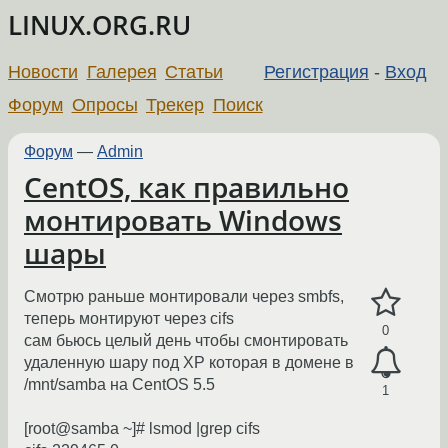
LINUX.ORG.RU
Новости
Галерея
Статьи
Регистрация
-
Вход
Форум
Опросы
Трекер
Поиск
Форум
—
Admin
CentOS, как правильно
монтировать Windows
шары
Смотрю раньше монтировали через smbfs,
теперь монтируют через cifs
0
сам бьюсь целый день чтобы смонтировать
удаленную шару под XP которая в домене в
/mnt/samba на CentOS 5.5
1
[root@samba ~]# lsmod |grep cifs