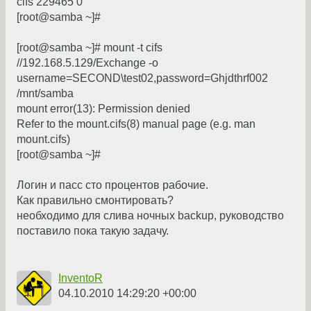
cifs 229465 0
[root@samba ~]#
[root@samba ~]# mount -t cifs
//192.168.5.129/Exchange -o
username=SECOND\test02,password=Ghjdthrf002
/mnt/samba
mount error(13): Permission denied
Refer to the mount.cifs(8) manual page (e.g. man
mount.cifs)
[root@samba ~]#
Логин и пасс сто процентов рабочие.
Как правильно смонтировать?
необходимо для слива ночных backup, руководство
поставило пока такую задачу.
InventoR
04.10.2010 14:29:20 +00:00