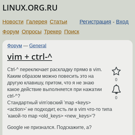
LINUX.ORG.RU
Новости
Галерея
Статьи
Регистрация
-
Вход
Форум
Опросы
Трекер
Поиск
Форум
—
General
vim + ctrl-^
Ctrl-^ переключает раскладку прямо в vim.
Каким образом можно повесить это на
0
другую клавишу, притом, что я не знаю
какое действие выполняется при нажатии
ctrl-^?
0
Стандартный vim'овский 'map <keys>
<action>' не подходит, есть ли в vim что-то типа
'какой-то map <old_keys> <new_keys>'?
Google не признался. Подскажите, а?