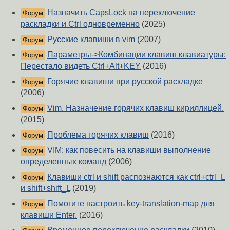
Назначить CapsLock на переключение
Форум
раскладки и Ctrl одновременно
(2025)
Русские клавиши в vim
(2007)
Форум
Параметры->Комбинации клавиш клавиатуры:
Форум
Перестало видеть Ctrl+Alt+KEY
(2016)
Горячие клавиши при русской раскладке
Форум
(2006)
Vim. Назначение горячих клавиш кириллицей.
Форум
(2015)
Проблема горячих клавиш
(2016)
Форум
VIM: как повесить на клавиши выполнение
Форум
определенных команд
(2006)
Клавиши ctrl и shift распознаются как ctrl+ctrl_L
Форум
и shift+shift_L
(2019)
Помогите настроить key-translation-map для
Форум
клавиши Enter.
(2016)