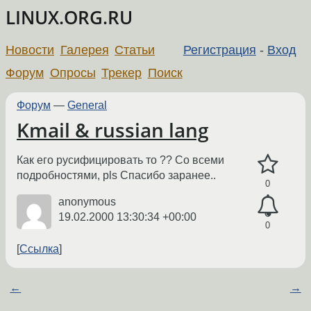
LINUX.ORG.RU
Новости
Галерея
Статьи
Регистрация
-
Вход
Форум
Опросы
Трекер
Поиск
Форум
—
General
Kmail & russian lang
Как его русифицировать то ?? Со всеми
подробностями, pls Спасибо заранее..
0
anonymous
19.02.2000 13:30:34 +00:00
0
Ссылка
←
→