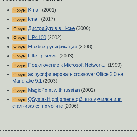
Kmail
(2001)
Форум
kmail
(2017)
Форум
Дистрибутив в Н-ске
(2000)
Форум
HP4100
(2002)
Форум
Fluxbox русификация
(2008)
Форум
little ftp server
(2003)
Форум
Подключение к Microsoft Network...
(1999)
Форум
ак русифицировать crossover Office 2.0 на
Форум
Mandrake 9.1
(2003)
MagicPoint with russian
(2002)
Форум
QSyntaxHighlighter в qt3. кто мучился или
Форум
сталкивался помогите
(2006)