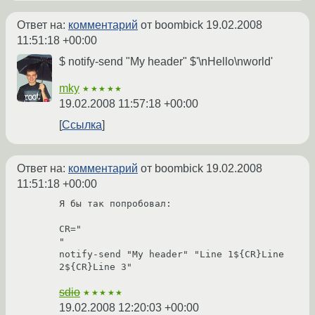
Ответ на:
комментарий
от boombick
19.02.2008
11:51:18 +00:00
$ notify-send "My header" $'\nHello\nworld'
mky
★★★★★
19.02.2008 11:57:18 +00:00
Ссылка
Ответ на:
комментарий
от boombick
19.02.2008
11:51:18 +00:00
Я бы так попробовал:

CR="

"

notify-send "My header" "Line 1${CR}Line 
2${CR}Line 3"
sdio
★★★★★
19.02.2008 12:20:03 +00:00