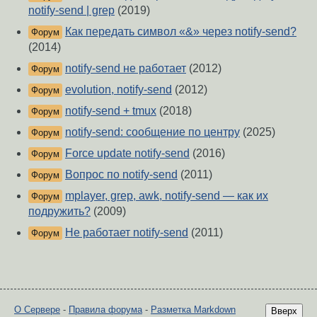
notify-send | grep
(2019)
Как передать символ «&» через notify-send?
Форум
(2014)
notify-send не работает
(2012)
Форум
evolution, notify-send
(2012)
Форум
notify-send + tmux
(2018)
Форум
notify-send: сообщение по центру
(2025)
Форум
Force update notify-send
(2016)
Форум
Вопрос по notify-send
(2011)
Форум
mplayer, grep, awk, notify-send — как их
Форум
подружить?
(2009)
Не работает notify-send
(2011)
Форум
О Сервере
-
Правила форума
-
Разметка Markdown
Вверх