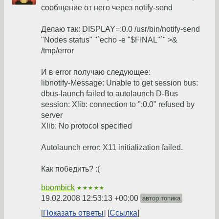
сообщение от него через notify-send
Делаю так: DISPLAY=:0.0 /usr/bin/notify-send
"Nodes status" "`echo -e "$FINAL"`" >&
/tmp/error
И в error получаю следующее:
libnotify-Message: Unable to get session bus:
dbus-launch failed to autolaunch D-Bus
session: Xlib: connection to ":0.0" refused by
server
Xlib: No protocol specified
Autolaunch error: X11 initialization failed.
Как победить? :(
boombick
★★★★★
19.02.2008 12:53:13 +00:00
автор топика
Показать ответы
Ссылка