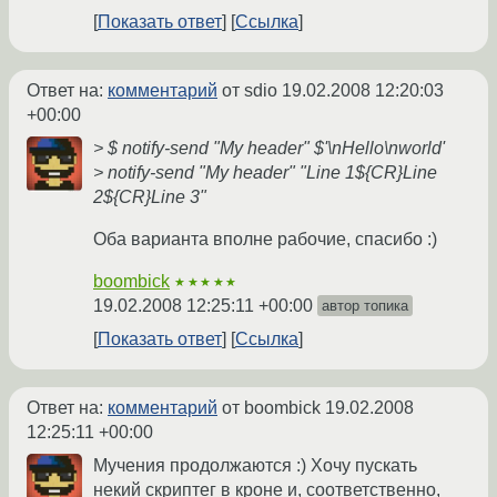
Показать ответ
Ссылка
Ответ на:
комментарий
от sdio
19.02.2008 12:20:03
+00:00
> $ notify-send "My header" $'\nHello\nworld'
> notify-send "My header" "Line 1${CR}Line
2${CR}Line 3"
Оба варианта вполне рабочие, спасибо :)
boombick
★★★★★
19.02.2008 12:25:11 +00:00
автор топика
Показать ответ
Ссылка
Ответ на:
комментарий
от boombick
19.02.2008
12:25:11 +00:00
Мучения продолжаются :) Хочу пускать
некий скриптег в кроне и, соответственно,