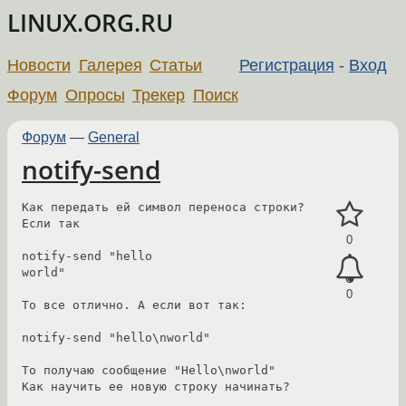
LINUX.ORG.RU
Новости
Галерея
Статьи
Регистрация
-
Вход
Форум
Опросы
Трекер
Поиск
Форум
—
General
notify-send
Как передать ей символ переноса строки?

Если так

0
notify-send "hello

world"

0
То все отлично. А если вот так:

notify-send "hello\nworld"

То получаю сообщение "Hello\nworld"

Как научить ее новую строку начинать?