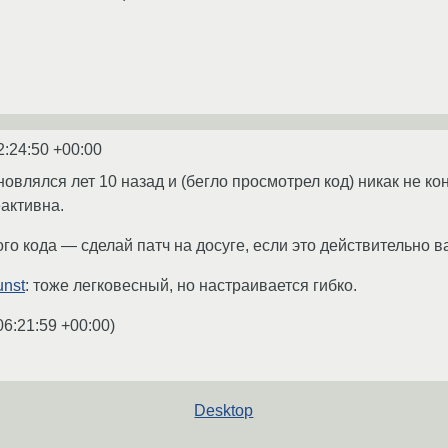
2:24:50 +00:00
бновлялся лет 10 назад и (бегло просмотрел код) никак не к
активна.
ного кода — сделай патч на досуге, если это действительно
unst
: тоже легковесный, но настраивается гибко.
06:21:59 +00:00
)
Desktop