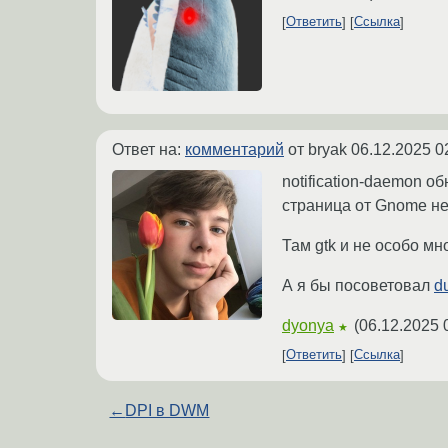
Ответить
Ссылка
Ответ на:
комментарий
от bryak
06.12.2025 0
notification-daemon о
страница от Gnome не
Там gtk и не особо м
А я бы посоветовал
d
dyonya
(
06.12.2025 
★
Ответить
Ссылка
←
DPI в DWM