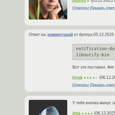
dyonya
(
05.12.2025 
★
Ответить
Показать ответ
Ответ на:
комментарий
от dyonya
05.12.2025
notification-dae
Вот это поставил. Фиг
bryak
(
06.12.2
★★★★☆
Ответить
Показать ответ
У тебя кнопка минус з
Irma
(
06.12.202
★★★★