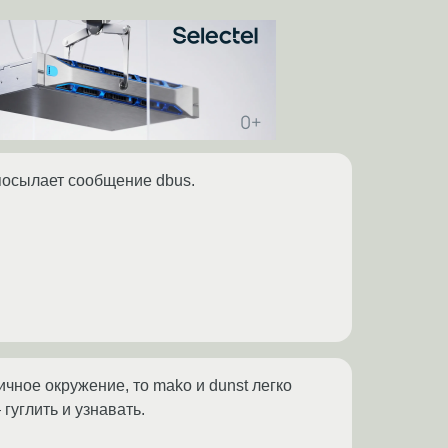
посылает сообщение dbus.
чное окружение, то mako и dunst легко
гуглить и узнавать.