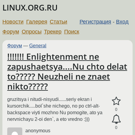
LINUX.ORG.RU
Новости
Галерея
Статьи
Регистрация
-
Вход
Форум
Опросы
Трекер
Поиск
Форум
—
General
!!!!!!! Enlightenment ne
zapushaetsya....Nu chto delat
to????? Neuzheli ne znaet
nikto?????
gruzitsya i nitudi-nisyudi......seriy ekran i
kursorchik.....bol`she nichego, no po ctrl-alt-
0
backspace viyti mozhno Nu pomogite, ato ya
nervnichayu 2-oi den`, a eto vredno :)))
0
anonymous