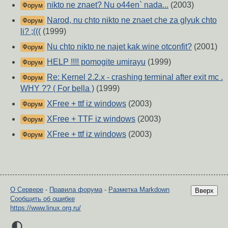
nikto ne znaet? Nu o44en` nada...
(2003)
Форум
Narod, nu chto nikto ne znaet che za glyuk chto
Форум
li? ;(((
(1999)
Nu chto nikto ne najet kak wine otconfit?
(2001)
Форум
HELP !!!! pomogite umirayu
(1999)
Форум
Re: Kernel 2.2.x - crashing terminal after exit mc .
Форум
WHY ?? ( For bella )
(1999)
XFree + ttf iz windows
(2003)
Форум
XFree + TTF iz windows
(2003)
Форум
XFree + ttf iz windows
(2003)
Форум
О Сервере
-
Правила форума
-
Разметка Markdown
Вверх
Сообщить об ошибке
https://www.linux.org.ru/