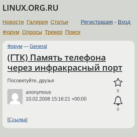
LINUX.ORG.RU
Новости
Галерея
Статьи
Регистрация
-
Вход
Форум
Опросы
Трекер
Поиск
Форум
—
General
(ГТК) Память телефона
через инфракрасный порт
Посоветуйте, друзья
0
anonymous
10.02.2008 15:16:21 +00:00
0
Ссылка
←
→