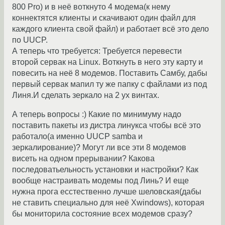
800 Pro) и в неё воткнуто 4 модема(к нему
коннектятся клиенты и скачивают один файл для
каждого клиента свой файл) и работает всё это дело
по UUCP.
А теперь что требуется: Требуется перевести
второй сервак на Linux. Воткнуть в него эту карту и
повесить на неё 8 модемов. Поставить Самбу, дабы
первый сервак мапил ту же папку с файлами из под
Линя.И сделать зеркало на 2 ух винтах.
А теперь вопросы :) Какие по минимуму надо
поставить пакеты из дистра линукса чтобы всё это
работало(а именно UUCP samba и
зеркалирование)? Могут ли все эти 8 модемов
висеть на одном прерывании? Какова
последоватьельность установки и настройки? Как
вообще настраивать модемы под Линь? И еще
нужна прога есстественно лучше шеловская(дабы
не ставить специально для неё Xwindows), которая
бы мониторила состояние всех модемов сразу?