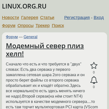
LINUX.ORG.RU
Новости
Галерея
Статьи
Регистрация
-
Вход
Форум
Опросы
Трекер
Поиск
Форум
—
General
Модемный север плиз
хелп!
Сначало что есть и что требуется в "двух"
словах: Есть два сервака у первого
0
замаплена сетевая шара 2ого сервака и он
просто берет файлы со второго сервака
обрабатывает их и кладёт обратно.Здесь
0
все нормально(то есть здесь менять ничего
не надо).Второй сервак(на нём стоит NT4)
используется в качестве модемного сервера....то
есть там торчит мультипортовая PCI карта (VScom