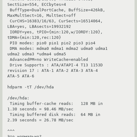
SectSize=554, ECCbytes=4

 BuffType=DualPortCache, BuffSize=426kB, 
MaxMultSect=16, MultSect=off

 CurCHS=16383/16/63, CurSects=16514064, 
LBA=yes, LBAsects=19932192

 IORDY=yes, tPIO={min:120,w/IORDY:120}, 
tDMA={min:120,rec:120}

 PIO modes: pio0 pio1 pio2 pio3 pio4 

 DMA modes: mdma0 mdma1 mdma2 udma0 udma1 
udma2 udma3 *udma4 udma5 

 AdvancedPM=no WriteCache=enabled

 Drive Supports : ATA/ATAPI-4 T13 1153D 
revision 17 : ATA-1 ATA-2 ATA-3 ATA-4 
ATA-5 ATA-6 

hdparm -tT /dev/hda 

/dev/hda:

 Timing buffer-cache reads:   128 MB in  
1.30 seconds = 98.46 MB/sec

 Timing buffered disk reads:  64 MB in  
2.39 seconds = 26.78 MB/sec

^^^

Это нормально?
