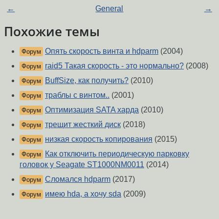
←
General
→
Похожие темы
Опять скорость винта и hdparm
(2004)
Форум
raid5 Такая скорость - это нормально?
(2008)
Форум
BuffSize, как получить?
(2010)
Форум
траблы с винтом..
(2001)
Форум
Оптимизация SATA харда
(2010)
Форум
трещит жесткий диск
(2018)
Форум
низкая скорость копирования
(2015)
Форум
Как отключить периодическую парковку
Форум
головок у Seagate ST1000NM0011
(2014)
Сломался hdparm
(2017)
Форум
имею hda, а хочу sda
(2009)
Форум