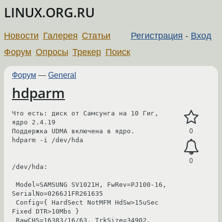
LINUX.ORG.RU
Новости
Галерея
Статьи
Регистрация
-
Вход
Форум
Опросы
Трекер
Поиск
Форум
—
General
hdparm
Что есть: диск от Самсунга на 10 Гиг, 
ядро 2.4.19

Поддержка UDMA включена в ядро.

0
hdparm -i /dev/hda

0
/dev/hda:

 Model=SAMSUNG SV1021H, FwRev=PJ100-16, 
SerialNo=0266J1FR261635

 Config={ HardSect NotMFM HdSw>15uSec 
Fixed DTR>10Mbs }

 RawCHS=16383/16/63, TrkSize=34902, 