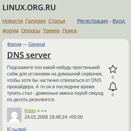
LINUX.ORG.RU
Новости
Галерея
Статьи
Регистрация
-
Вход
Форум
Опросы
Трекер
Поиск
Форум
—
General
DNS server
Подскажите плз какой-нибудь простенький
сабж для установки на домашний сервачок,
0
чтобы хотя бы частично отвязаться от DNS
провайдера. А то он в последнее время
тупить стал - доменные имена порой секунд
0
по десять резолвятся.
friday
★★★
24.01.2008 18:46:24 +00:00
Ссылка