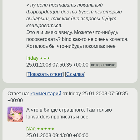
> ну если поставить локальный
форвардящий днс то будет некоторый
выйгрыщ, так как днс-запросы будут
кешироваться.
Это я и имею ввиду. Можете что-нибудь
посоветовать? bind как-то не очень хочется.
Хотелось бы что-нибудь покомпактнее
friday
★★★
25.01.2008 07:50:35 +00:00
автор топика
Показать ответ
Ссылка
Ответ на:
комментарий
от friday
25.01.2008 07:50:35
+00:00
А что в бинде страшного. Там только
forwarders прописать и всё.
Nao
★★★★★
25.01.2008 09:43:00 +00:00