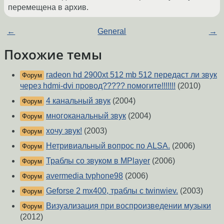
перемещена в архив.
←
General
→
Похожие темы
radeon hd 2900xt 512 mb 512 передаст ли звук
Форум
через hdmi-dvi провод????? помогите!!!!!!!
(2010)
4 канальный звук
(2004)
Форум
многоканальный звук
(2004)
Форум
хочу звук!
(2003)
Форум
Нетривиальный вопрос по ALSA.
(2006)
Форум
Траблы со звуком в MPlayer
(2006)
Форум
avermedia tvphone98
(2006)
Форум
Geforse 2 mx400, траблы с twinwiev.
(2003)
Форум
Визуализация при воспроизведении музыки
Форум
(2012)