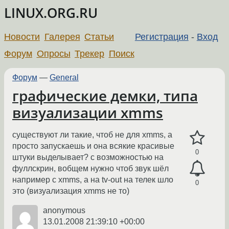
LINUX.ORG.RU
Новости
Галерея
Статьи
Регистрация
-
Вход
Форум
Опросы
Трекер
Поиск
Форум
—
General
графические демки, типа
визуализации xmms
существуют ли такие, чтоб не для xmms, а
просто запускаешь и она всякие красивые
0
штуки выделывает? с возможностью на
фуллскрин, вобщем нужно чтоб звук шёл
например с xmms, а на tv-out на телек шло
0
это (визуализация xmms не то)
anonymous
13.01.2008 21:39:10 +00:00