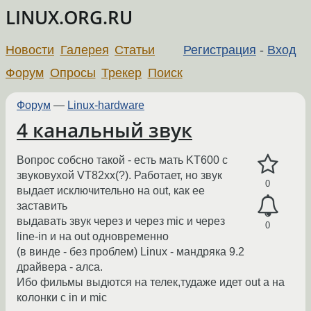
LINUX.ORG.RU
Новости
Галерея
Статьи
Регистрация
-
Вход
Форум
Опросы
Трекер
Поиск
Форум
—
Linux-hardware
4 канальный звук
Вопрос собсно такой - есть мать KT600 с
звуковухой VT82xx(?). Работает, но звук
0
выдает исключительно на out, как ее
заставить
выдавать звук через и через mic и через
0
line-in и на out одновременно
(в винде - без проблем) Linux - мандряка 9.2
драйвера - алса.
Ибо фильмы выдются на телек,тудаже идет out а на
колонки с in и mic