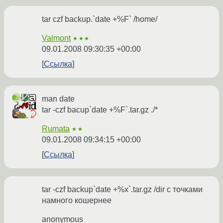
tar czf backup.`date +%F` /home/
Valmont
★★★
09.01.2008 09:30:35 +00:00
Ссылка
man date
tar -czf bacup`date +%F`.tar.gz ./*
Rumata
★★
09.01.2008 09:34:15 +00:00
Ссылка
tar -czf backup`date +%x`.tar.gz /dir с точками
намного кошернее
anonymous