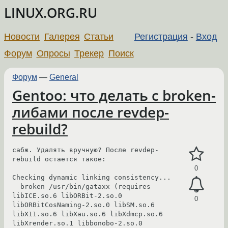
LINUX.ORG.RU
Новости
Галерея
Статьи
Регистрация
-
Вход
Форум
Опросы
Трекер
Поиск
Форум
—
General
Gentoo: что делать с broken-
либами после revdep-
rebuild?
сабж. Удалять вручную? После revdep-
rebuild остается такое:

0
Checking dynamic linking consistency...

  broken /usr/bin/gataxx (requires  
libICE.so.6 libORBit-2.so.0 
0
libORBitCosNaming-2.so.0 libSM.so.6 
libX11.so.6 libXau.so.6 libXdmcp.so.6 
libXrender.so.1 libbonobo-2.so.0 