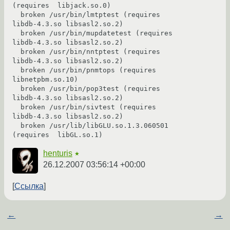
(requires  libjack.so.0)

  broken /usr/bin/lmtptest (requires  
libdb-4.3.so libsasl2.so.2)

  broken /usr/bin/mupdatetest (requires  
libdb-4.3.so libsasl2.so.2)

  broken /usr/bin/nntptest (requires  
libdb-4.3.so libsasl2.so.2)

  broken /usr/bin/pnmtops (requires  
libnetpbm.so.10)

  broken /usr/bin/pop3test (requires  
libdb-4.3.so libsasl2.so.2)

  broken /usr/bin/sivtest (requires  
libdb-4.3.so libsasl2.so.2)

  broken /usr/lib/libGLU.so.1.3.060501 
(requires  libGL.so.1)
henturis
★
26.12.2007 03:56:14 +00:00
Ссылка
←
→