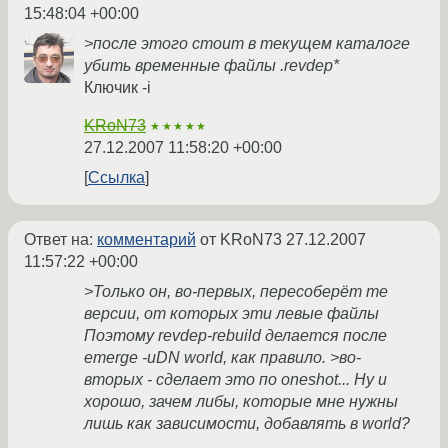
15:48:04 +00:00
>после этого стоит в текущем каталоге
убить временные файлы .revdep*
Ключик -i
KRoN73
★★★★★
27.12.2007 11:58:20 +00:00
Ссылка
Ответ на:
комментарий
от KRoN73
27.12.2007
11:57:22 +00:00
>Только он, во-первых, пересоберёт те
версии, от которых эти левые файлы
Поэтому revdep-rebuild делается после
emerge -uDN world, как правило. >во-
вторых - сделает это по oneshot... Ну и
хорошо, зачем либы, которые мне нужны
лишь как зависимости, добавлять в world?