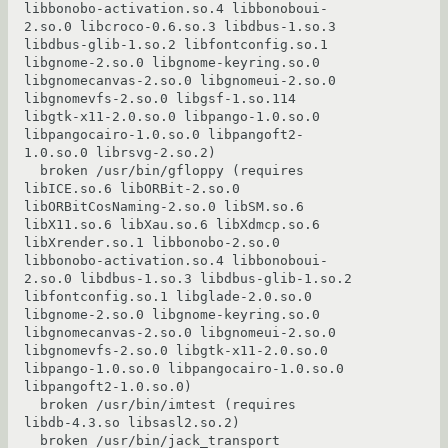
libbonobo-activation.so.4 libbonoboui-
2.so.0 libcroco-0.6.so.3 libdbus-1.so.3 
libdbus-glib-1.so.2 libfontconfig.so.1 
libgnome-2.so.0 libgnome-keyring.so.0 
libgnomecanvas-2.so.0 libgnomeui-2.so.0 
libgnomevfs-2.so.0 libgsf-1.so.114 
libgtk-x11-2.0.so.0 libpango-1.0.so.0 
libpangocairo-1.0.so.0 libpangoft2-
1.0.so.0 librsvg-2.so.2)

  broken /usr/bin/gfloppy (requires  
libICE.so.6 libORBit-2.so.0 
libORBitCosNaming-2.so.0 libSM.so.6 
libX11.so.6 libXau.so.6 libXdmcp.so.6 
libXrender.so.1 libbonobo-2.so.0 
libbonobo-activation.so.4 libbonoboui-
2.so.0 libdbus-1.so.3 libdbus-glib-1.so.2 
libfontconfig.so.1 libglade-2.0.so.0 
libgnome-2.so.0 libgnome-keyring.so.0 
libgnomecanvas-2.so.0 libgnomeui-2.so.0 
libgnomevfs-2.so.0 libgtk-x11-2.0.so.0 
libpango-1.0.so.0 libpangocairo-1.0.so.0 
libpangoft2-1.0.so.0)

  broken /usr/bin/imtest (requires  
libdb-4.3.so libsasl2.so.2)

  broken /usr/bin/jack_transport 