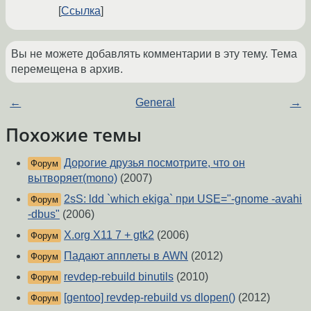
Ссылка
Вы не можете добавлять комментарии в эту тему. Тема
перемещена в архив.
←
General
→
Похожие темы
Дорогие друзья посмотрите, что он
Форум
вытворяет(mono)
(2007)
2sS: ldd `which ekiga` при USE="-gnome -avahi
Форум
-dbus"
(2006)
X.org X11 7 + gtk2
(2006)
Форум
Падают апплеты в AWN
(2012)
Форум
revdep-rebuild binutils
(2010)
Форум
[gentoo] revdep-rebuild vs dlopen()
(2012)
Форум