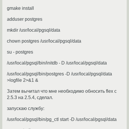
gmake install
adduser postgres
mkdir /usr/local/pgsql/data
chown postgres /usr/local/pgsql/data
su - postgres
/usr/local/pgsql/bin/initdb - D /usr/local/pgsql/data
/usr/local/pgsql/bin/postgres -D /usr/local/pgsql/data
>logfile 2>&1 &
Затем вычитал что мне необходимо обносить flex с
2.5.3 на 2.5.4, сделал.
запускаю службу:
/usr/local/pgsql/bin/pg_ctl start -D /usr/local/pgsql/data