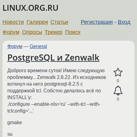
LINUX.ORG.RU
Новости
Галерея
Статьи
Регистрация
-
Вход
Форум
Опросы
Трекер
Поиск
Форум
—
General
PostgreSQL и Zenwalk
Доброго времени суток! Имею следующую
проблемму... Zenwalk 2.6.22. Из исходников
0
воткнул на него postgresql-8.2.5 с
поддержкой tcl. Собстно делалось всё по
INSTALL'y:
0
./configure --enable-nls='ru' --with-tcl --with-
tclconfig='...'
gmake
su