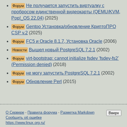
Не получается запустить виртуалку с
Форум
пробросом единственной видеокарты (QEMU/KVM,
Pop!_OS 22.04)
(2025)
Gentoo Установка/обновление КриптоПРО
Форум
CSP v.2
(2025)
FC5 и Oracle 8.1.7, Установка Oracle
(2006)
Форум
Вышел новый PostgreSQL 7.2.1
(2002)
Новости
virt-bootstrap: cannot initialize fsdev 'fsdev-fs2'
Форум
(Permission denied)
(2018)
не могу запустить PostgreSQL 7.2.1
(2002)
Форум
Обновление Perl
(2015)
Форум
О Сервере
-
Правила форума
-
Разметка Markdown
Вверх
Сообщить об ошибке
https://www.linux.org.ru/