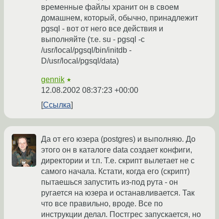
временные файлы хранит он в своем
домашнем, который, обычно, принадлежит
pgsql - вот от него все действия и
выполняйте (т.е. su - pgsql -c
/usr/local/pgsql/bin/initdb -
D/usr/local/pgsql/data)
gennik
★
12.08.2002 08:37:23 +00:00
Ссылка
Да от его юзера (postgres) и выполняю. До
этого он в каталоге data создает конфиги,
директории и т.п. Т.е. скрипт вылетает не с
самого начала. Кстати, когда его (скрипт)
пытаешься запустить из-под рута - он
ругается на юзера и останавливается. Так
что все правильно, вроде. Все по
инструкции делал. Постгрес запускается, но