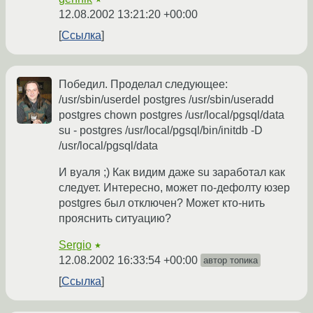
12.08.2002 13:21:20 +00:00
Ссылка
Победил. Проделал следующее:
/usr/sbin/userdel postgres /usr/sbin/useradd
postgres chown postgres /usr/local/pgsql/data
su - postgres /usr/local/pgsql/bin/initdb -D
/usr/local/pgsql/data
И вуаля ;) Как видим даже su заработал как
следует. Интересно, может по-дефолту юзер
postgres был отключен? Может кто-нить
прояснить ситуацию?
Sergio
★
12.08.2002 16:33:54 +00:00
автор топика
Ссылка