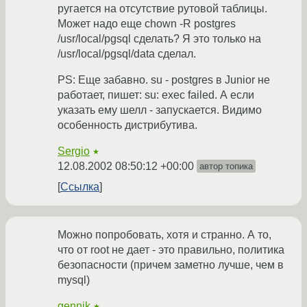
ругается на отсутствие рутовой таблицы.
Может надо еще chown -R postgres
/usr/local/pgsql сделать? Я это только на
/usr/local/pgsql/data сделал.
PS: Еще забавно. su - postgres в Junior не
работает, пишет: su: exec failed. А если
указать ему шелл - запускается. Видимо
особенность дистрибутива.
Sergio
★
12.08.2002 08:50:12 +00:00
автор топика
Ссылка
Можно попробовать, хотя и странно. А то,
что от root не дает - это правильно, политика
безопасности (причем заметно лучше, чем в
mysql)
gennik
★