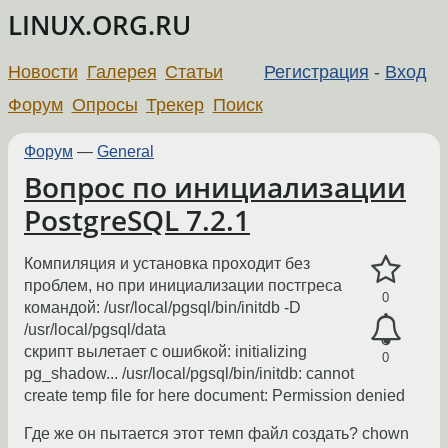
LINUX.ORG.RU
Новости
Галерея
Статьи
Регистрация
-
Вход
Форум
Опросы
Трекер
Поиск
Форум
—
General
Вопрос по инициализации
PostgreSQL 7.2.1
Компиляция и установка проходит без
проблем, но при инициализации постгреса
0
командой: /usr/local/pgsql/bin/initdb -D
/usr/local/pgsql/data
скрипт вылетает с ошибкой: initializing
0
pg_shadow... /usr/local/pgsql/bin/initdb: cannot
create temp file for here document: Permission denied
Где же он пытается этот темп файл создать? chown