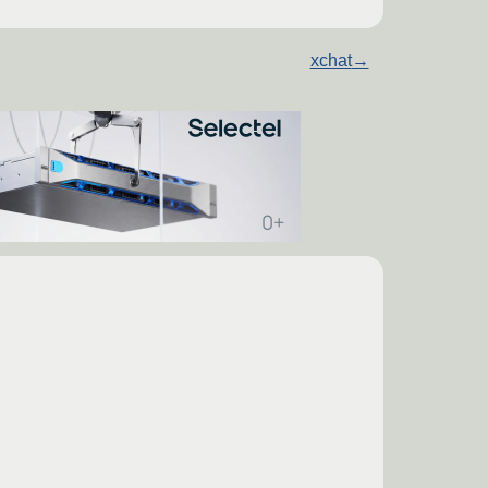
xchat
→