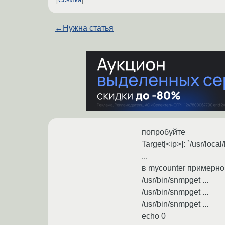
Ссылка
←
Нужна статья
попробуйте
Target[<ip>]: `/usr/loca
...
в mycounter примерно 
/usr/bin/snmpget ...
/usr/bin/snmpget ...
/usr/bin/snmpget ...
echo 0