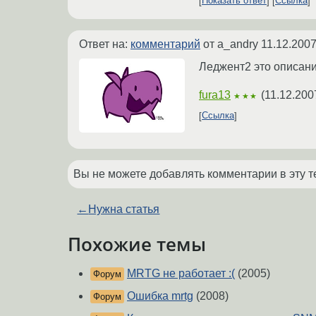
Показать ответ
Ссылка
Ответ на:
комментарий
от a_andry
11.12.2007
Леджент2 это описани
fura13
(
11.12.200
★★★
Ссылка
Вы не можете добавлять комментарии в эту т
←
Нужна статья
Похожие темы
MRTG не работает :(
(2005)
Форум
Ошибка mrtg
(2008)
Форум