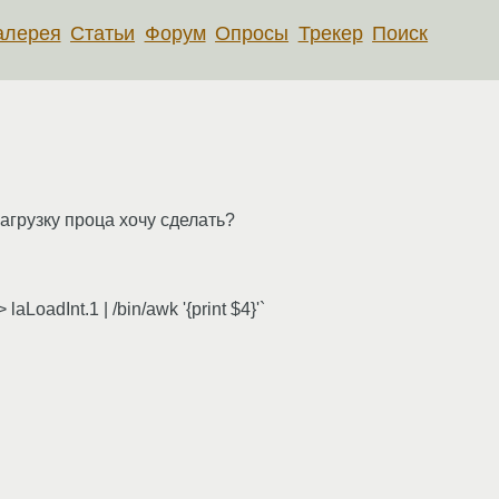
алерея
Статьи
Форум
Опросы
Трекер
Поиск
загрузку проца хочу сделать?
 laLoadInt.1 | /bin/awk '{print $4}'`