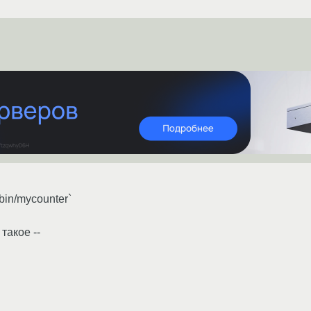
l/bin/mycounter`
такое --