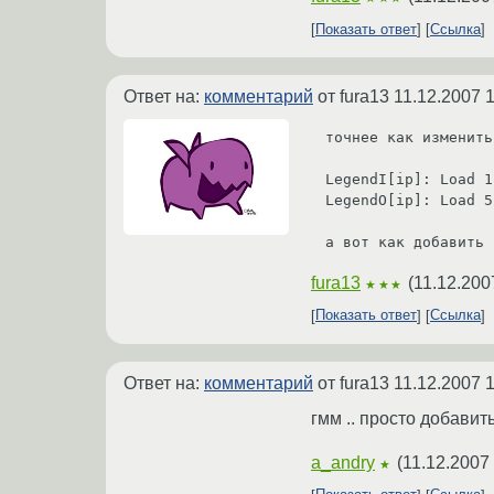
Показать ответ
Ссылка
Ответ на:
комментарий
от fura13
11.12.2007 1
точнее как изменить
LegendI[ip]: Load 1
LegendO[ip]: Load 5
а вот как добавить 
fura13
(
11.12.200
★★★
Показать ответ
Ссылка
Ответ на:
комментарий
от fura13
11.12.2007 1
гмм .. просто добавит
a_andry
(
11.12.2007
★