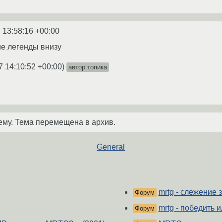
 13:58:16 +00:00
е легенды внизу
7 14:10:52 +00:00
)
автор топика
ему. Тема перемещена в архив.
General
mrtg - слежение 
Форум
mrtg - победить и
Форум