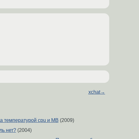
xchat
→
за температурой cpu и MB
(2009)
ль нет?
(2004)