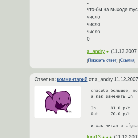
..
что-бы на выходе myc
число
число
число
0
a_andry
(
11.12.2007 
★
Показать ответ
Ссылка
Ответ на:
комментарий
от a_andry
11.12.2007
спасибо большое, по
а как заменить In, 
In	81.0 p/t	82.0 p/t 	82.0 p/t 

Out	70.0 p/t 	70.0 p/t 	70.0 p/t

и фак читал и cfgma
fura13
(
11.12.200
★★★