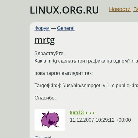
LINUX.ORG.RU
Новости
Г
Форум
—
General
mrtg
Здраствуйте.
Как в mrtg сделать три графика на одном? я 
пока таргет выглядит так:
Target[<ip>]: `/usr/bin/snmpget -v 1 -c public <ip>
Спасибо.
fura13
★★★
11.12.2007 10:29:12 +00:00