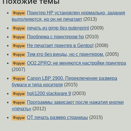
Похожие темы
Принтер HP установлен нормально, задания
Форум
выполняются, но он не печатает
(2013)
печать из gimp без gutenprint
(2009)
Форум
Проблема с принтером hp
(2010)
Форум
Не печатает принтер в Gentoo!
(2008)
Форум
Тем кто без винды, но с принтером.
(2005)
Форум
OO2.2PRO: не меняются настройки принтера
Форум
(2007)
Canon LBP 2900. Переключение размера
Форум
бумаги и типа носителя
(2015)
hplj1200 slackware 9
(2003)
Форум
Программы зависают после нажатия кнопки
Форум
«печать»
(2012)
QT печать размер страницы
(2015)
Форум