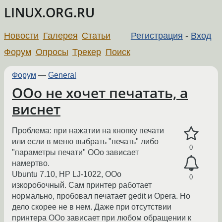
LINUX.ORG.RU
Новости
Галерея
Статьи
Регистрация
-
Вход
Форум
Опросы
Трекер
Поиск
Форум
—
General
OOo не хочет печатать, а
виснет
Проблема: при нажатии на кнопку печати
или если в меню выбрать "печать" либо
0
"параметры печати" ООо зависает
намертво.
Ubuntu 7.10, HP LJ-1022, OOo
0
изкоробочный. Сам принтер работает
нормально, пробовал печатает gedit и Opera. Но
дело скорее не в нем. Даже при отсутствии
принтера ООо зависает при любом обращении к