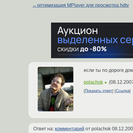
←
оптимизация MPlayer для просмотра hdtv
если ты по дороге дом
polachok
(
08.12.200
★
Показать ответ
Ссылка
Ответ на:
комментарий
от polachok
08.12.200