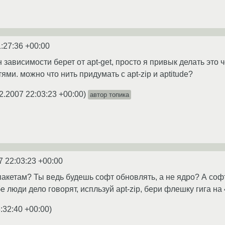
:27:36 +00:00
н зависимости берет от apt-get, просто я привык делать это 
ями. можно что нить придумать с apt-zip и aptitude?
2.2007 22:03:23 +00:00
)
автор топика
7 22:03:23 +00:00
пакетам? Ты ведь будешь софт обновлять, а не ядро? А софт
е люди дело говорят, испльзуй apt-zip, бери флешку гига на
:32:40 +00:00
)