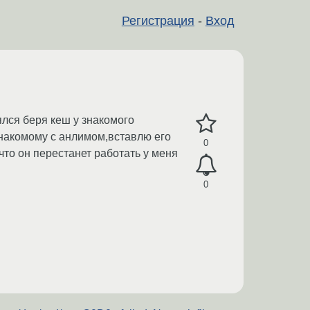
Регистрация
-
Вход
ялся беря кеш у знакомого
знакомому с анлимом,вставлю его
0
 что он перестанет работать у меня
0