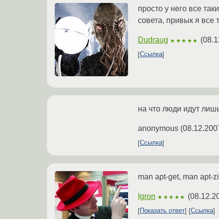
просто у него все так
совета, привык я все 
Dudraug
(
08.1
★★★★★
Ссылка
на что люди идут лишь
anonymous
(
08.12.200
Ссылка
man apt-get, man apt-zip
Igron
(
08.12.2
★★★★★
Показать ответ
Ссылка