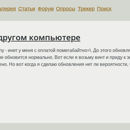
алерея
Статьи
Форум
Опросы
Трекер
Поиск
 другом компьютере
ny - инет у меня с оплатой помегабайтно=\. До этого обновл
е обновится нормально. Вот если я возьму винт и приду к 
ено. Но вот когда я сделаю обновления нет ли вероятности,