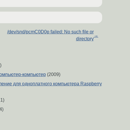
/dev/snd/pcmC0D0p failed: No such file or
→
directory
)
компьютер-компьютер
(2009)
ение для одноплатного компьютера Raspberry
1)
4)