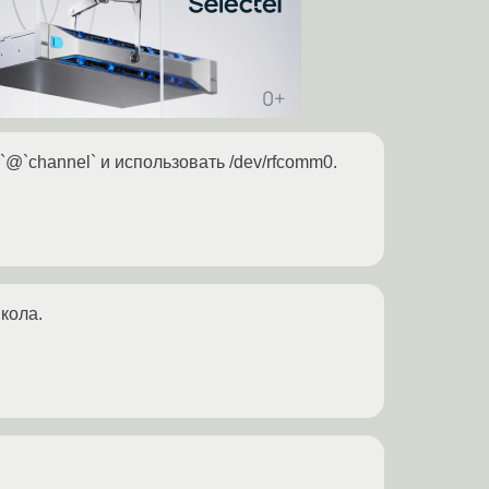
r`@`channel` и использовать /dev/rfcomm0.
икола.