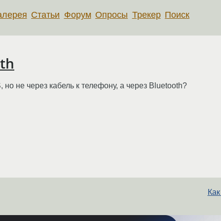
алерея
Статьи
Форум
Опросы
Трекер
Поиск
th
но не через кабель к телефону, а через Bluetooth?
Как