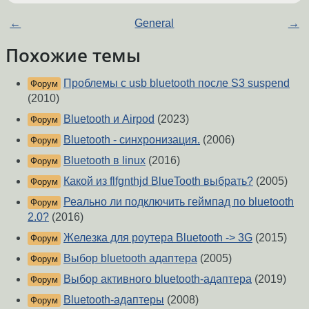
←
General
→
Похожие темы
Проблемы с usb bluetooth после S3 suspend
Форум
(2010)
Bluetooth и Airpod
(2023)
Форум
Bluetooth - синхронизация.
(2006)
Форум
Bluetooth в linux
(2016)
Форум
Какой из flfgnthjd BlueTooth выбрать?
(2005)
Форум
Реально ли подключить геймпад по bluetooth
Форум
2.0?
(2016)
Железка для роутера Bluetooth -> 3G
(2015)
Форум
Выбор bluetooth адаптера
(2005)
Форум
Выбор активного bluetooth-адаптера
(2019)
Форум
Bluetooth-адаптеры
(2008)
Форум