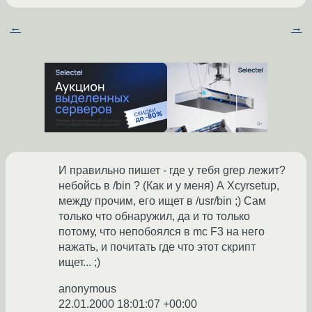
←
→
И правильно пишет - где у тебя grep лежит?
небойсь в /bin ? (Как и у меня) А Xcyrsetup,
между прочим, его ищет в /usr/bin ;) Сам
только что обнаружил, да и то только
потому, что непобоялся в mc F3 на него
нажать, и почитать где что этот скрипт
ищет... ;)
anonymous
22.01.2000 18:01:07 +00:00