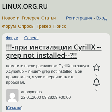
LINUX.ORG.RU
Новости
Галерея
Статьи
Регистрация
-
Вход
Форум
Опросы
Трекер
Поиск
Форум
—
General
!!!-при инсталяции CyrillX --
grep not installed--?!!
помогите после распаковки CyrillX на запуск
Xcyrsetup -- пишет- grep not installed, а он
0
проинстален, я уже и переинсталить
пробовал.
0
anonymous
22.01.2000 09:28:09 +00:00
Ссылка