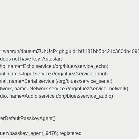
stract=/var/run/dbus-mZUhUcP4gb,guid=bf1181bb5b421c360db40
 does not have key 'Autostart'
echo, name=Echo service (/org/bluez/service_echo)
put, name=Input service (/org/bluez/service_input)
rial, name=Serial service (/org/bluez/service_serial)
network, name=Network service (/org/bluez/service_network)
udio, name=Audio service (/org/bluez/service_audio)
isterDefaultPasskeyAgent()
/bluez/passkey_agent_9476) registered