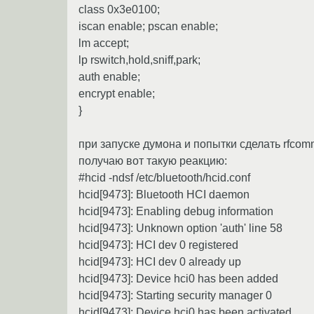
class 0x3e0100;
iscan enable; pscan enable;
lm accept;
lp rswitch,hold,sniff,park;
auth enable;
encrypt enable;
}
при запуске думона и попытки сделать rfcom
получаю вот такую реакцию:
#hcid -ndsf /etc/bluetooth/hcid.conf
hcid[9473]: Bluetooth HCI daemon
hcid[9473]: Enabling debug information
hcid[9473]: Unknown option 'auth' line 58
hcid[9473]: HCI dev 0 registered
hcid[9473]: HCI dev 0 already up
hcid[9473]: Device hci0 has been added
hcid[9473]: Starting security manager 0
hcid[9473]: Device hci0 has been activated