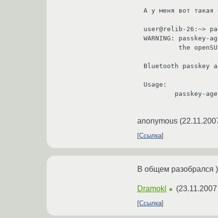
А у меня вот такая 
user@relib-26:~> pa
WARNING: passkey-ag
         the openSUSE package as soon as the desktop environments are ready.

Bluetooth passkey a
Usage:

        passkey-agent [--default] [--path agent-path] <passkey> [address]

anonymous
(
22.11.200
Ссылка
В общем разобрался )
Dramokl
(
23.11.2007
★
Ссылка