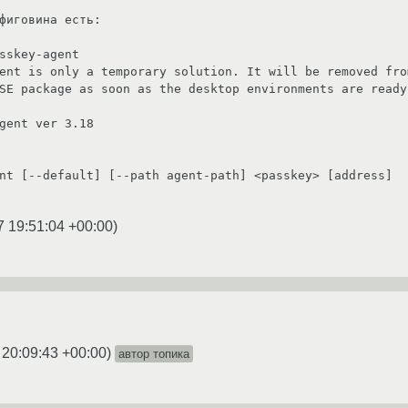
фиговина есть:

sskey-agent

ent is only a temporary solution. It will be removed from
gent ver 3.18

7 19:51:04 +00:00
)
 20:09:43 +00:00
)
автор топика