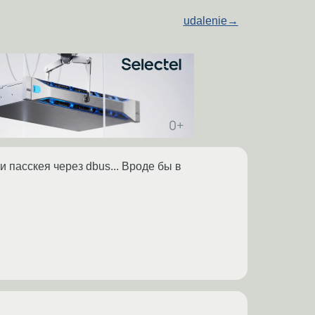
udalenie
→
 пасскея через dbus... Вроде бы в