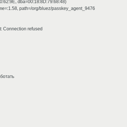
0:62:9E, dba=00:18:8D:79:68:48)
me=:1.58, path=/org/bluez/passkey_agent_9476
: Connection refused
аботать