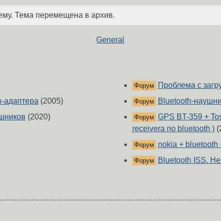
ему. Тема перемещена в архив.
General
Проблема с загру
Форум
h-адаптера
(2005)
Bluetooth-наушн
Форум
ушников
(2020)
GPS BT-359 + To
Форум
receiverа по bluetooth )
(
nokia + bluetooth
Форум
Bluetooth ISS. Не
Форум