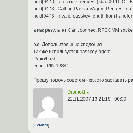
hcid[9473]: pin_code_request (sba=00:16:CE:F
hcid[9473]: Calling PasskeyAgent.Request: na
hcid[9473]: Invalid passkey length from handler
а как результат Can't connect RFCOMM socket
p.s. Дополнительные сведения
Так же используется passkey-agent
#!/bin/bash
echo "PIN:1234"
Прошу помочь советом - как это заставить р
Dramokl
★
22.11.2007 13:21:18 +00:00
Ссылка