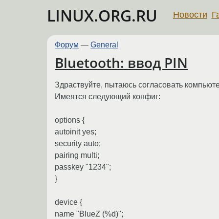
LINUX.ORG.RU
Новости
Г
Форум
—
General
Bluetooth: ввод PIN
Здраствуйте, пытаюсь согласовать компьюте
Имеятся следующий конфиг:
options {
autoinit yes;
security auto;
pairing multi;
passkey "1234";
}
device {
name "BlueZ (%d)";