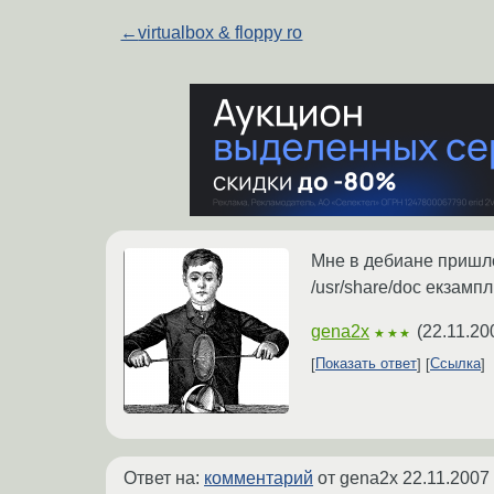
←
virtualbox & floppy ro
Мне в дебиане пришлос
/usr/share/doc екзампл
gena2x
(
22.11.20
★★★
Показать ответ
Ссылка
Ответ на:
комментарий
от gena2x
22.11.2007