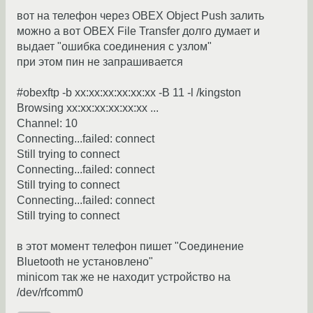
вот на телефон через OBEX Object Push залить
можно а вот OBEX File Transfer долго думает и
выдает "ошибка соединения с узлом"
при этом пин не запрашивается
#obexftp -b xx:xx:xx:xx:xx:xx -B 11 -l /kingston
Browsing xx:xx:xx:xx:xx:xx ...
Channel: 10
Connecting...failed: connect
Still trying to connect
Connecting...failed: connect
Still trying to connect
Connecting...failed: connect
Still trying to connect
в этот момент телефон пишет "Соединение
Bluetooth не установлено"
minicom так же не находит устройство на
/dev/rfcomm0