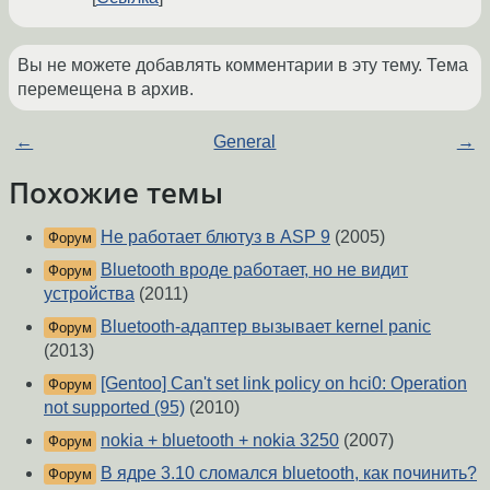
Вы не можете добавлять комментарии в эту тему. Тема
перемещена в архив.
←
General
→
Похожие темы
Не работает блютуз в ASP 9
(2005)
Форум
Bluetooth вроде работает, но не видит
Форум
устройства
(2011)
Bluetooth-адаптер вызывает kernel panic
Форум
(2013)
[Gentoo] Can't set link policy on hci0: Operation
Форум
not supported (95)
(2010)
nokia + bluetooth + nokia 3250
(2007)
Форум
В ядре 3.10 сломался bluetooth, как починить?
Форум