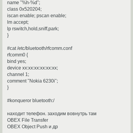
name "%h-%d";
class 0x520204;
iscan enable; pscan enable;
lm accept;
lp rswitch,hold,sniff,park;
}
#cat /etc/bluetooth/rfcomm.conf
rfcomm0 {
bind yes;
device xx:xx:xx:xx:xx:xx;
channel 1;
comment "Nokia 6230i";
}
#konqueror bluetooth:/
находит телефон. заходим вовнутрь там
OBEX File Transfer
OBEX Object Push и др