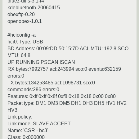
bluez-utils-3.1-i4
kdebluetooth-20060415
obexftp-0.20
openobex-1.0.1
#hciconfig -a
hci0: Type: USB
BD Address: 00:09:DD:50:15:7D ACL MTU: 192:8 SCO
MTU: 64:8
UP RUNNING PSCAN ISCAN
RX bytes:7992757 acl:243994 sco:0 events:632159
errors:0
TX bytes:134253485 acl:1098731 sco:0
commands:286 errors:0
Features: 0xff 0xff 0x8f 0xf8 0x18 0x18 0x00 0x80
Packet type: DM1 DM3 DM5 DH1 DH3 DH5 HV1 HV2
HV3
Link policy:
Link mode: SLAVE ACCEPT
Name: 'CSR - bc3'
Class: 0x000000