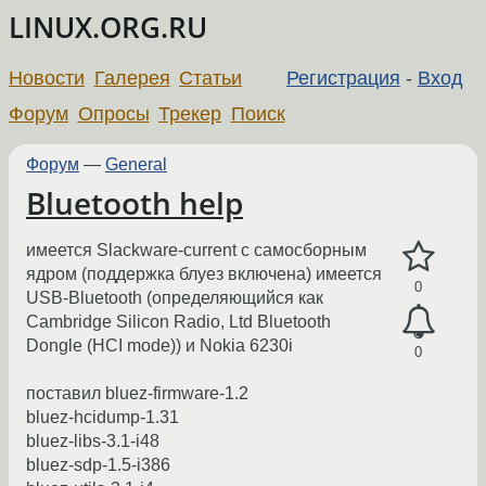
LINUX.ORG.RU
Новости
Галерея
Статьи
Регистрация
-
Вход
Форум
Опросы
Трекер
Поиск
Форум
—
General
Bluetooth help
имеется Slackware-current с самосборным
ядром (поддержка блуез включена) имеется
0
USB-Bluetooth (определяющийся как
Cambridge Silicon Radio, Ltd Bluetooth
Dongle (HCI mode)) и Nokia 6230i
0
поставил bluez-firmware-1.2
bluez-hcidump-1.31
bluez-libs-3.1-i48
bluez-sdp-1.5-i386