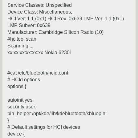
Service Classes: Unspecified
Device Class: Miscellaneous,
HCI Ver: 1.1 (0x1) HCI Rev: 0x639 LMP Ver: 1.1 (0x1)
LMP Subver: 0x639
Manufacturer: Cambridge Silicon Radio (10)
#hcitool scan
Scanning ...
xx:xx:xx:xx:xx:xx Nokia 6230i
#cat /etc/bluetooth/hcid.conf
# HCId options
options {
autoinit yes;
security user;
pin_helper /opt/kde/lib/kdebluetooth/kbluepin;
}
# Default settings for HCI devices
device {