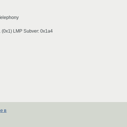
 Telephony
1 (0x1) LMP Subver: 0x1a4
de в