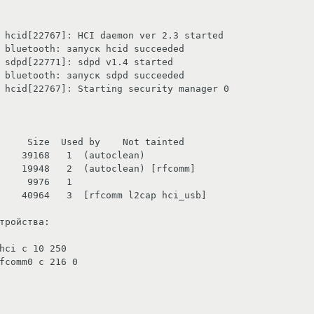
 hcid[22767]: HCI daemon ver 2.3 started

 bluetooth: запуск hcid succeeded

 sdpd[22771]: sdpd v1.4 started

 bluetooth: запуск sdpd succeeded

 hcid[22767]: Starting security manager 0

     Size  Used by    Not tainted

    39168   1  (autoclean)

    19948   2  (autoclean) [rfcomm]

     9976   1

    40964   3  [rfcomm l2cap hci_usb]

тройства:

hci c 10 250

fcomm0 c 216 0
