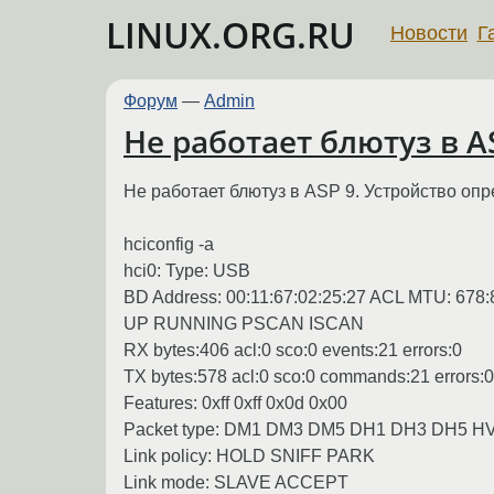
LINUX.ORG.RU
Новости
Г
Форум
—
Admin
Не работает блютуз в A
Не работает блютуз в ASP 9. Устройство опр
hciconfig -a
hci0: Type: USB
BD Address: 00:11:67:02:25:27 ACL MTU: 678
UP RUNNING PSCAN ISCAN
RX bytes:406 acl:0 sco:0 events:21 errors:0
TX bytes:578 acl:0 sco:0 commands:21 errors:0
Features: 0xff 0xff 0x0d 0x00
Packet type: DM1 DM3 DM5 DH1 DH3 DH5 H
Link policy: HOLD SNIFF PARK
Link mode: SLAVE ACCEPT