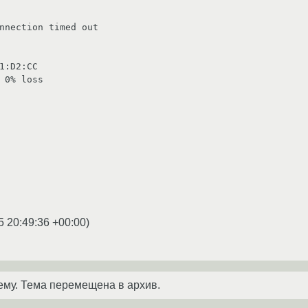
nnection timed out

1:D2:CC

 0% loss

5 20:49:36 +00:00
)
ему. Тема перемещена в архив.