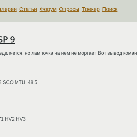
алерея
Статьи
Форум
Опросы
Трекер
Поиск
SP 9
еделяется, но лампочка на нем не моргает. Вот вывод кома
:8 SCO MTU: 48:5
V1 HV2 HV3