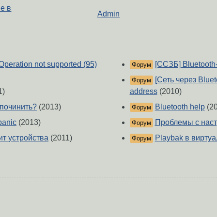
de в
Admin
: Operation not supported (95)
[ССЗБ] Bluetooth
Форум
[Сеть через Blue
Форум
1)
address
(2010)
 починить?
(2013)
Bluetooth help
(20
Форум
panic
(2013)
Проблемы с наст
Форум
дит устройства
(2011)
Playbak в виртуа
Форум