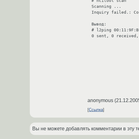
# hcitool scan

Scanning ...

Inquiry failed.: Co
Вывод:

# l2ping 00:11:9F:B
0 sent, 0 received,
anonymous
(
21.12.200
Ссылка
Вы не можете добавлять комментарии в эту т