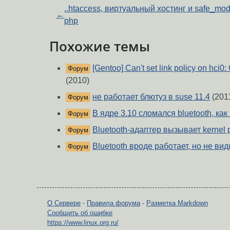
..htaccess, виртуальный хостинг и safe_mo
←
php
Похожие темы
[Gentoo] Can't set link policy on hci0
Форум
(2010)
не работает блютуз в suse 11.4
(201
Форум
В ядре 3.10 сломался bluetooth, как
Форум
Bluetooth-адаптер вызывает kernel 
Форум
Bluetooth вроде работает, но не ви
Форум
О Сервере
-
Правила форума
-
Разметка Markdown
Сообщить об ошибке
https://www.linux.org.ru/