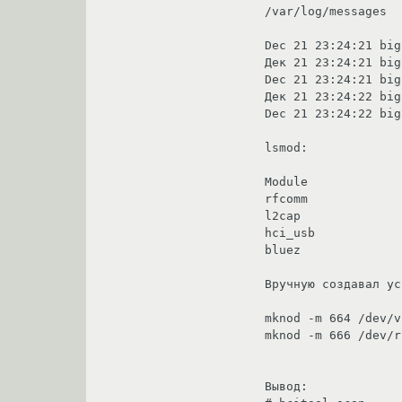
/var/log/messages

Dec 21 23:24:21 big
Дек 21 23:24:21 big
Dec 21 23:24:21 big
Дек 21 23:24:22 big
Dec 21 23:24:22 big
lsmod:

Module             
rfcomm             
l2cap              
hci_usb            
bluez              
Вручную создавал ус
mknod -m 664 /dev/v
mknod -m 666 /dev/r
Вывод: 
