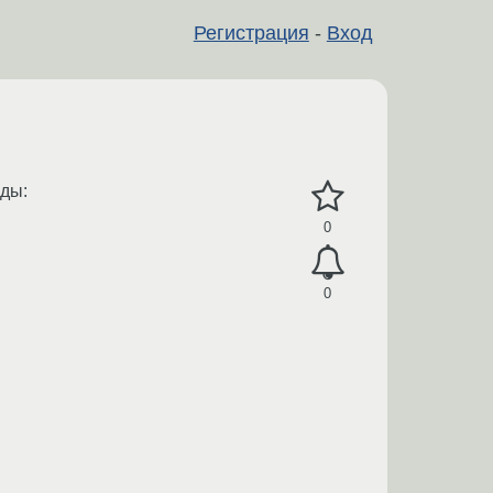
Регистрация
-
Вход
нды:
0
0