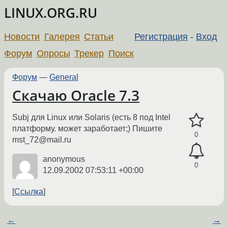
LINUX.ORG.RU
Новости
Галерея
Статьи
Регистрация
-
Вход
Форум
Опросы
Трекер
Поиск
Форум
—
General
Скачаю Oracle 7.3
Subj для Linux или Solaris (есть 8 под Intel
платформу. может заработает;) Пишите
0
mst_72@mail.ru
anonymous
0
12.09.2002 07:53:11 +00:00
Ссылка
←
→