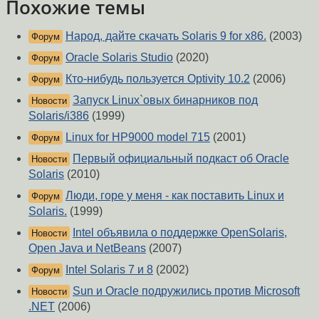
Похожие темы
Народ, дайте скачать Solaris 9 for x86.
(2003)
Форум
Oracle Solaris Studio
(2020)
Форум
Кто-нибудь пользуется Optivity 10.2
(2006)
Форум
Запуск Linux`овых бинарников под
Новости
Solaris/i386
(1999)
Linux for HP9000 model 715
(2001)
Форум
Первый официальный подкаст об Oracle
Новости
Solaris
(2010)
Люди, горе у меня - как поставить Linux и
Форум
Solaris.
(1999)
Intel объявила о поддержке OpenSolaris,
Новости
Open Java и NetBeans
(2007)
Intel Solaris 7 и 8
(2002)
Форум
Sun и Oracle подружились против Microsoft
Новости
.NET
(2006)