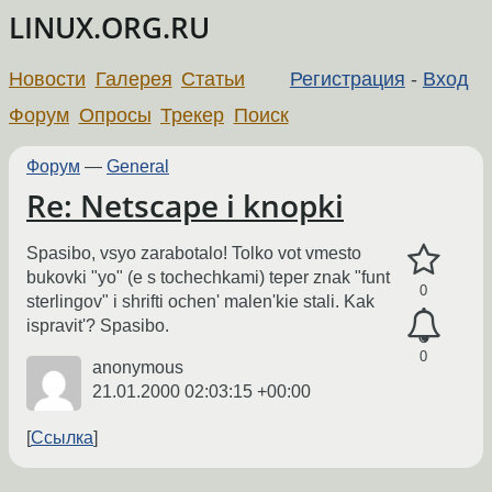
LINUX.ORG.RU
Новости
Галерея
Статьи
Регистрация
-
Вход
Форум
Опросы
Трекер
Поиск
Форум
—
General
Re: Netscape i knopki
Spasibo, vsyo zarabotalo! Tolko vot vmesto
bukovki "yo" (e s tochechkami) teper znak "funt
0
sterlingov" i shrifti ochen' malen'kie stali. Kak
ispravit'? Spasibo.
0
anonymous
21.01.2000 02:03:15 +00:00
Ссылка