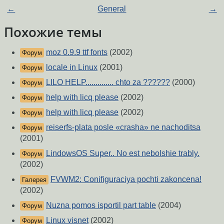
←
General
→
Похожие темы
moz 0.9.9 ttf fonts
(2002)
Форум
locale in Linux
(2001)
Форум
LILO HELP.............. chto za ??????
(2000)
Форум
help with licq please
(2002)
Форум
help with licq please
(2002)
Форум
reiserfs-plata posle «crasha» ne nachoditsa
Форум
(2001)
LindowsOS Super.. No est nebolshie trably.
Форум
(2002)
FVWM2: Conifiguraciya pochti zakoncena!
Галерея
(2002)
Nuzna pomos isportil part table
(2004)
Форум
Linux visnet
(2002)
Форум