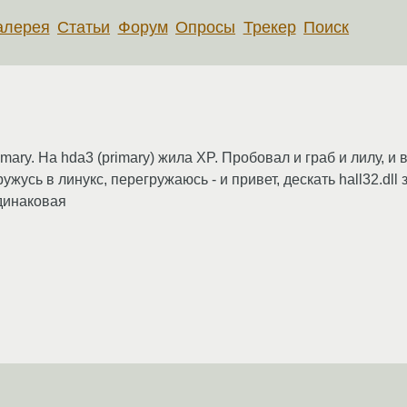
алерея
Статьи
Форум
Опросы
Трекер
Поиск
ary. На hda3 (primary) жила XP. Пробовал и граб и лилу, и в
жусь в линукс, перегружаюсь - и привет, дескать hall32.dll
динаковая