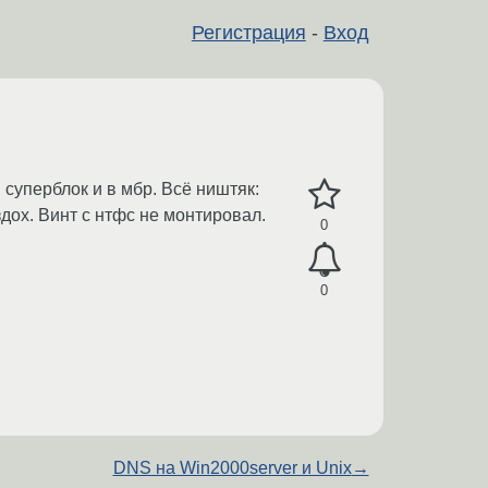
Регистрация
-
Вход
 суперблок и в мбр. Всё ништяк:
 здох. Винт с нтфс не монтировал.
0
0
DNS на Win2000server и Unix
→