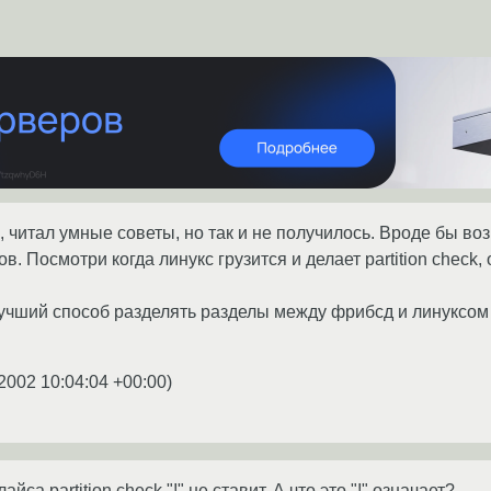
ь, читал умные советы, но так и не получилось. Вроде бы в
. Посмотри когда линукс грузится и делает partition check,
учший способ разделять разделы между фрибсд и линуксом э
2002 10:04:04 +00:00
)
са partition check "!" не ставит. А что это "!" означает?