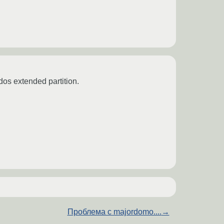
os extended partition.
Проблема с majordomo....
→