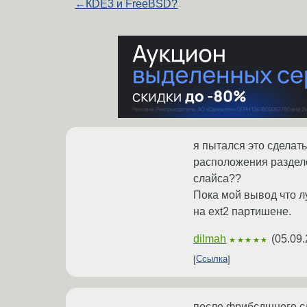
←
КDE3 и FreeBSD?
я пытался это сделат
расположения разделов
слайса??
Пока мой вывод что л
на ext2 партишене.
dilmah
(
05.09.
★★★★★
Ссылка
после фрибсдшного слай