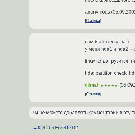
anonymous
(
05.09.200
Ссылка
сам бы хотел узнать..
у меня hda1 и hda2 -- 
linux когда грузится п
hda: partition check: 
dilmah
(
05.09.
★★★★★
Ссылка
Вы не можете добавлять комментарии в эту т
←
КDE3 и FreeBSD?