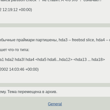
2 12:19:12 +00:00
)
обычные праймари партишены, hda3 -- freebsd slice, hda4 -- d
ишет что-то типа:
hda1 hda2 hda3! hda4 <hda5 hda6...hda12> <hda13 ... hda18>
2002 14:03:46 +00:00
)
ему. Тема перемещена в архив.
General