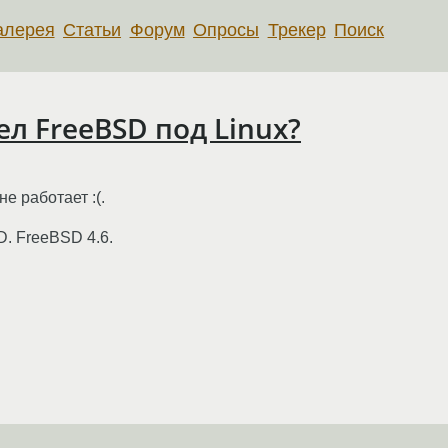
алерея
Статьи
Форум
Опросы
Трекер
Поиск
л FreeBSD под Linux?
не работает :(.
D. FreeBSD 4.6.