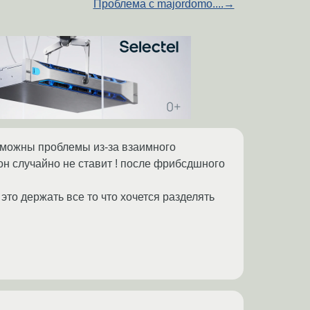
Проблема с majordomo....
→
озможны проблемы из-за взаимного
 он случайно не ставит ! после фрибсдшного
то держать все то что хочется разделять