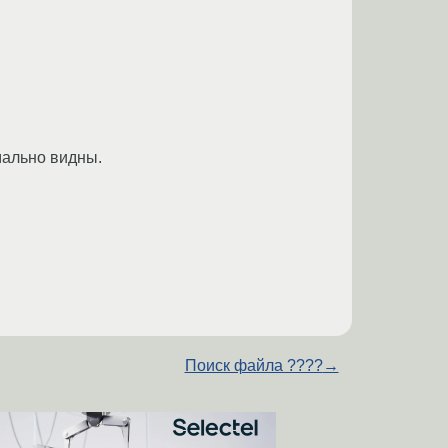
мально видны.
Поиск файла ????
→