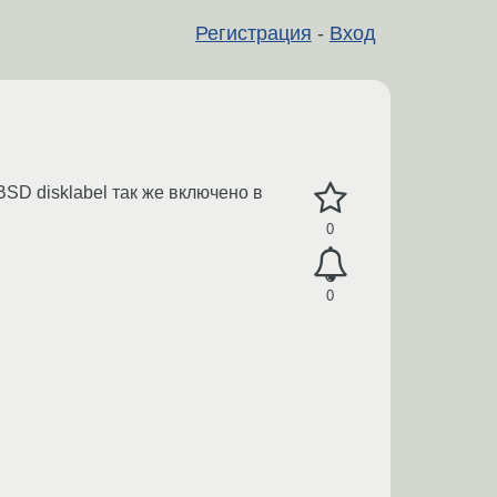
Регистрация
-
Вход
 BSD disklabel так же включено в
0
0