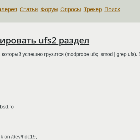
алерея
Статьи
Форум
Опросы
Трекер
Поиск
ировать ufs2 раздел
 который успешно грузится (modprobe ufs; lsmod | grep ufs).
4bsd,ro
ck on /dev/hdc19,