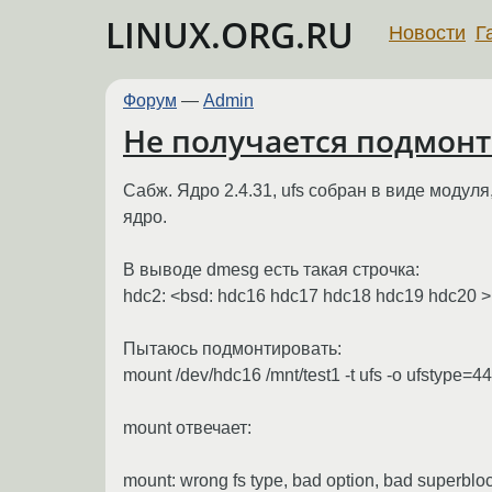
LINUX.ORG.RU
Новости
Г
Форум
—
Admin
Не получается подмонт
Сабж. Ядро 2.4.31, ufs собран в виде модуля,
ядро.
В выводе dmesg есть такая строчка:
hdc2: <bsd: hdc16 hdc17 hdc18 hdc19 hdc20 >
Пытаюсь подмонтировать:
mount /dev/hdc16 /mnt/test1 -t ufs -o ufstype=4
mount отвечает:
mount: wrong fs type, bad option, bad superblo