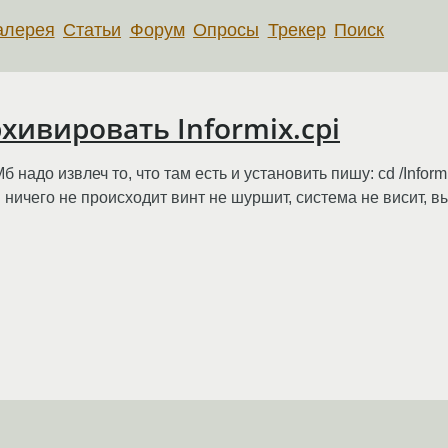
алерея
Статьи
Форум
Опросы
Трекер
Поиск
хивировать Informix.cpi
надо извлеч то, что там есть и установить пишу: cd /Informix 
ничего не происходит винт не шуршит, система не висит, вых