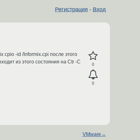
Регистрация
-
Вход
cpio -id /Informix.cpi после этого
одит из этого состояния на Ctr -C
0
0
VMware
→