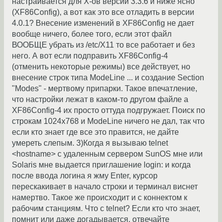
настраивается для X-ов версии 3.3.6 и ниже ясно
(XF86Config), а вот как это все отладить в версии
4.0.1? Внесение изменений в XF86Config не дает
вообще ничего, более того, если этот файл
ВООБЩЕ убрать из /etc/X11 то все работает и без
него. А вот если подправить XF86Config-4
(отменить некоторые режимы) все действует, но
внесение строк типа ModeLine ... и создание Section
"Modes" - мертвому припарки. Такое впечатление,
что настройки лежат в каком-то другом файле а
XF86Config-4 их просто оттуда подгружает. Поиск по
строкам 1024х768 и ModeLine ничего не дал, так что
если кто знает где все это правится, не дайте
умереть слепым. 3)Когда я вызываю telnet
<hostname> с удаленным сервером SunOS мне или
Solaris мне выдается приглашение login: и когда
после ввода логина я жму Enter, курсор
перескакивает в начало строки и терминал виснет
намертво. Такое же происходит и с коннектом к
рабочим станциям. Что с telnet? Если кто что знает,
помнит или даже догадывается, отвечайте