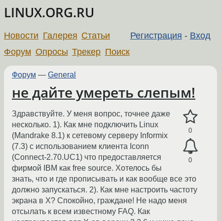
LINUX.ORG.RU
Новости
Галерея
Статьи
Регистрация
-
Вход
Форум
Опросы
Трекер
Поиск
Форум
—
General
не дайте умереть слепым!
Здравствуйте. У меня вопрос, точнее даже
несколько. 1). Как мне подключить Linux
0
(Mandrake 8.1) к сетевому серверу Informix
(7.3) с использованием клиента Iconn
(Connect-2.70.UC1) что предоставляется
0
фирмой IBM как free source. Хотелось бы
знать, что и где прописывать и как вообще все это
должно запускаться. 2). Как мне настроить частоту
экрана в Х? Спокойно, граждане! Не надо меня
отсылать к всем известному FAQ. Как