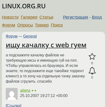
LINUX.ORG.RU
Новости
Галерея
Статьи
Регистрация
-
Вход
Форум
Опросы
Трекер
Поиск
Форум
—
General
ищу качалку с web гуем
а подскажите качалку файлов не
требующую иксы и имеющую гуй на пхп.
0
ЧТобы управлялась из браузера. И если
знаете, то подскажите еще такойже торрент
клиент) а то хочу на отдельную тачку закачку
0
файлов сгрузить. спасибо
aliens
★★
25.10.2007 19:27:12 +00:00
Ссылка