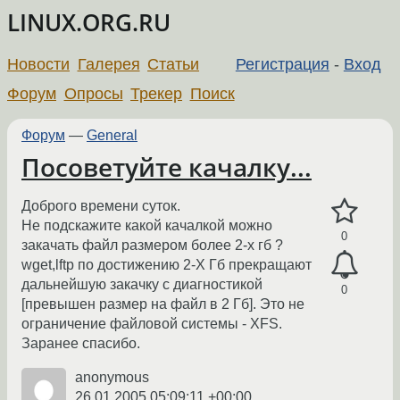
LINUX.ORG.RU
Новости
Галерея
Статьи
Регистрация
-
Вход
Форум
Опросы
Трекер
Поиск
Форум
—
General
Посоветуйте качалку...
Доброго времени суток.
Не подскажите какой качалкой можно
0
закачать файл размером более 2-х гб ?
wget,lftp по достижению 2-Х Гб прекращают
дальнейшую закачку с диагностикой
0
[превышен размер на файл в 2 Гб]. Это не
ограничение файловой системы - XFS.
Заранее спасибо.
anonymous
26.01.2005 05:09:11 +00:00