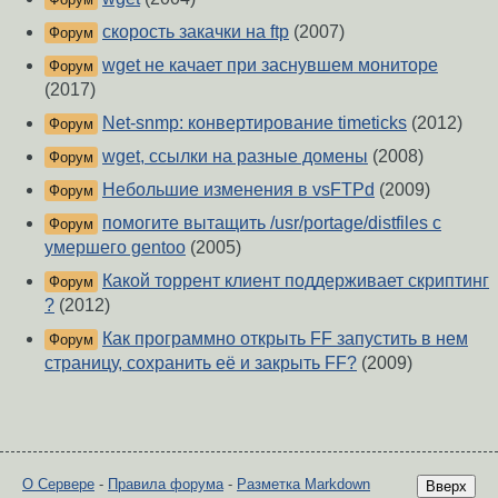
скорость закачки на ftp
(2007)
Форум
wget не качает при заснувшем мониторе
Форум
(2017)
Net-snmp: конвертирование timeticks
(2012)
Форум
wget, ссылки на разные домены
(2008)
Форум
Небольшие изменения в vsFTPd
(2009)
Форум
помогите вытащить /usr/portage/distfiles с
Форум
умершего gentoo
(2005)
Какой торрент клиент поддерживает скриптинг
Форум
?
(2012)
Как программно открыть FF запустить в нем
Форум
страницу, сохранить её и закрыть FF?
(2009)
О Сервере
-
Правила форума
-
Разметка Markdown
Вверх