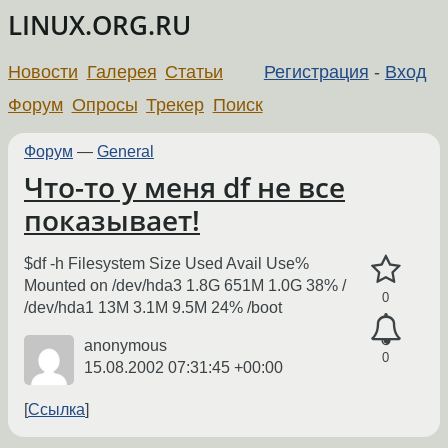
LINUX.ORG.RU
Новости
Галерея
Статьи
Регистрация
-
Вход
Форум
Опросы
Трекер
Поиск
Форум
—
General
Что-то у меня df не все
показывает!
$df -h Filesystem Size Used Avail Use%
Mounted on /dev/hda3 1.8G 651M 1.0G 38% /
0
/dev/hda1 13M 3.1M 9.5M 24% /boot
anonymous
0
15.08.2002 07:31:45 +00:00
Ссылка