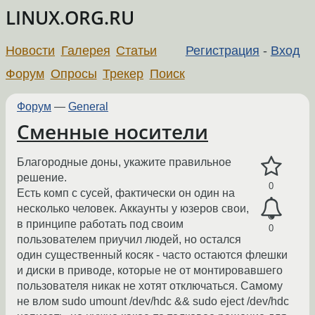
LINUX.ORG.RU
Новости
Галерея
Статьи
Регистрация
-
Вход
Форум
Опросы
Трекер
Поиск
Форум
—
General
Сменные носители
Благородные доны, укажите правильное
решение.
0
Есть комп с сусей, фактически он один на
несколько человек. Аккаунты у юзеров свои,
в принципе работать под своим
0
пользователем приучил людей, но остался
один существенный косяк - часто остаются флешки
и диски в приводе, которые не от монтировавшего
пользователя никак не хотят отключаться. Самому
не влом sudo umount /dev/hdc && sudo eject /dev/hdc