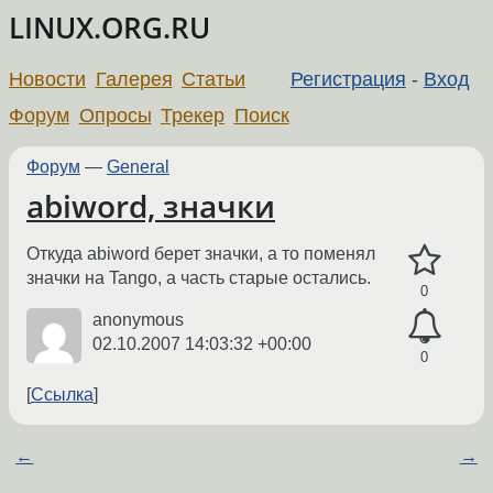
LINUX.ORG.RU
Новости
Галерея
Статьи
Регистрация
-
Вход
Форум
Опросы
Трекер
Поиск
Форум
—
General
abiword, значки
Откуда abiword берет значки, а то поменял
значки на Tango, а часть старые остались.
0
anonymous
02.10.2007 14:03:32 +00:00
0
Ссылка
←
→