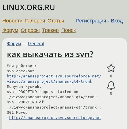
LINUX.ORG.RU
Новости
Галерея
Статьи
Регистрация
-
Вход
Форум
Опросы
Трекер
Поиск
Форум
—
General
как выкачать из svn?
Мои действия:

svn checkout 
http://ananasproject.svn.sourceforge.net/
0
viewvc/ananasproject/ananas-qt4/trunk
Получаю кукишЪ:

svn: PROPFIND request failed on 
0
'/viewvc/ananasproject/ananas-qt4/trunk'

svn: PROPFIND of 
'/viewvc/ananasproject/ananas-qt4/trunk': 
301 Moved 
(
http://ananasproject.svn.sourceforge.net
)