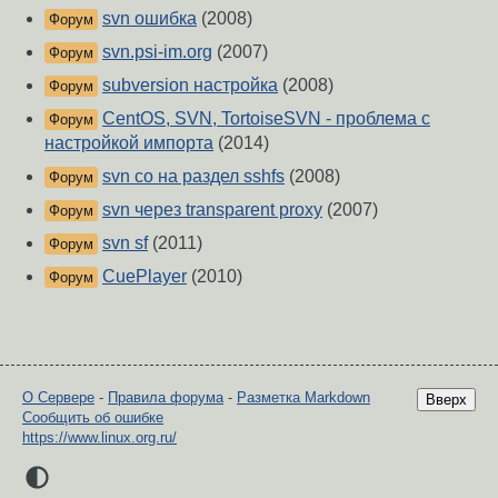
svn ошибка
(2008)
Форум
svn.psi-im.org
(2007)
Форум
subversion настройка
(2008)
Форум
CentOS, SVN, TortoiseSVN - проблема с
Форум
настройкой импорта
(2014)
svn co на раздел sshfs
(2008)
Форум
svn через transparent proxy
(2007)
Форум
svn sf
(2011)
Форум
CuePlayer
(2010)
Форум
О Сервере
-
Правила форума
-
Разметка Markdown
Вверх
Сообщить об ошибке
https://www.linux.org.ru/