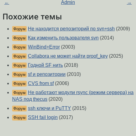
←
Admin
→
Похожие темы
Не находится репозиторий по svn+ssh
(2009)
Форум
Как изменить пользователя svn
(2014)
Форум
WinBind+Error
(2003)
Форум
Collabora не может найти proof_key
(2025)
Форум
Годной SF нить
(2018)
Форум
sf и репозитории
(2010)
Форум
CVS from sf
(2006)
Форум
Не работают модули rsync (режим сервера) на
Форум
NAS под thecus
(2020)
ssh ключи и PuTTY
(2015)
Форум
SSH fail login
(2017)
Форум