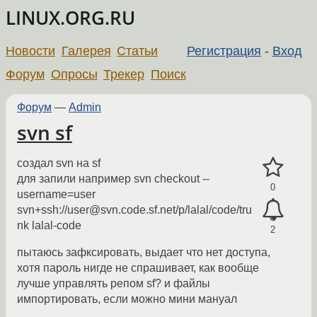
LINUX.ORG.RU
Новости
Галерея
Статьи
Регистрация
-
Вход
Форум
Опросы
Трекер
Поиск
Форум
—
Admin
svn sf
создал svn на sf
для запили например svn checkout --
0
username=user
svn+ssh://user@svn.code.sf.net/p/lalal/code/tru
nk lalal-code
2
пытаюсь зафксировать, выдает что нет доступа,
хотя пароль нигде не спрашивает, как вообще
лучше управлять репом sf? и файлы
импортировать, если можно мини мануал