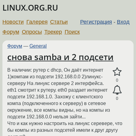
LINUX.ORG.RU
Новости
Галерея
Статьи
Регистрация
-
Вход
Форум
Опросы
Трекер
Поиск
Форум
—
General
снова samba и 2 подсети
В наличии: рутер с dhcp, Он даёт интернет
1)компам из подсети 192.168.0.0 2)линукс-
0
серверу На линукс сервере 2 интерфейса.
eth1 смотрит к рутеру. eth0 раздает интернет
подсети 192.168.1.0. Захожу с клиентского
0
компа (подключенного к серверу) в сетевое
окружение, все компы видны, но на компы из
подсети 192.168.0.0 нельзя зайти...
Что и как нужно настроить на линукс серевере, что
бы компы из разных подсетей имели к друг другу