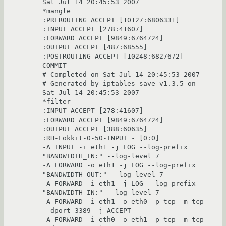
Sat Jul 14 20:45:53 2007

*mangle

:PREROUTING ACCEPT [10127:6806331]

:INPUT ACCEPT [278:41607]

:FORWARD ACCEPT [9849:6764724]

:OUTPUT ACCEPT [487:68555]

:POSTROUTING ACCEPT [10248:6827672]

COMMIT

# Completed on Sat Jul 14 20:45:53 2007

# Generated by iptables-save v1.3.5 on 
Sat Jul 14 20:45:53 2007

*filter

:INPUT ACCEPT [278:41607]

:FORWARD ACCEPT [9849:6764724]

:OUTPUT ACCEPT [388:60635]

:RH-Lokkit-0-50-INPUT - [0:0]

-A INPUT -i eth1 -j LOG --log-prefix 
"BANDWIDTH_IN:" --log-level 7 

-A FORWARD -o eth1 -j LOG --log-prefix 
"BANDWIDTH_OUT:" --log-level 7 

-A FORWARD -i eth1 -j LOG --log-prefix 
"BANDWIDTH_IN:" --log-level 7 

-A FORWARD -i eth1 -o eth0 -p tcp -m tcp 
--dport 3389 -j ACCEPT 

-A FORWARD -i eth0 -o eth1 -p tcp -m tcp 