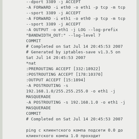
--dport 3389 -j ACCEPT 

-A FORWARD -i eth0 -o eth1 -p tcp -m tcp 
--sport 3389 -j ACCEPT 

-A FORWARD -i eth1 -o eth0 -p tcp -m tcp 
--sport 3389 -j ACCEPT 

-A OUTPUT -o eth1 -j LOG --log-prefix 
"BANDWIDTH_OUT:" --log-level 7 

COMMIT

# Completed on Sat Jul 14 20:45:53 2007

# Generated by iptables-save v1.3.5 on 
Sat Jul 14 20:45:53 2007

*nat

:PREROUTING ACCEPT [332:18922]

:POSTROUTING ACCEPT [178:10370]

:OUTPUT ACCEPT [15:1894]

-A POSTROUTING -s 
192.168.1.0/255.255.255.0 -o eth1 -j 
MASQUERADE 

-A POSTROUTING -s 192.168.1.0 -o eth1 -j 
MASQUERADE 

COMMIT

# Completed on Sat Jul 14 20:45:53 2007

ping с клиентского компа подсети 0.0 до 
клиентского компа 1.0 проходит