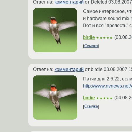
Ответ на:
комментарий
от Deleted
03.08.2007
Самое интересное, чт
и hardware sound mixi
Вот и вся "прелесть" 
birdie
(
03.08.2
★★★★★
Ссылка
Ответ на:
комментарий
от birdie
03.08.2007 1
Патчи для 2.6.22, есл
http://www.nvnews.net/
birdie
(
04.08.2
★★★★★
Ссылка