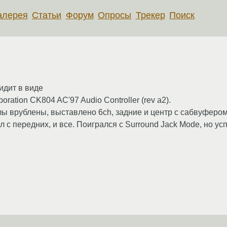
алерея
Статьи
Форум
Опросы
Трекер
Поиск
сидит в виде
rporation CK804 AC'97 Audio Controller (rev a2).
алы врублены, выставлено 6ch, задние и центр с сабвуфером
нал с передних, и все. Поигрался с Surround Jack Mode, но ус