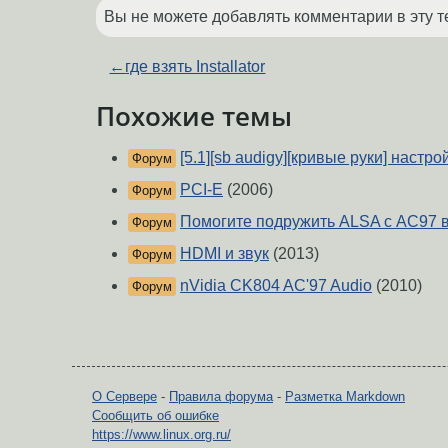
Вы не можете добавлять комментарии в эту т
←
где взять Installator
Похожие темы
[5.1][sb audigy][кривые руки] настро
Форум
PCI-E
(2006)
Форум
Помогите подружить ALSA с AC97 
Форум
HDMI и звук
(2013)
Форум
nVidia CK804 AC'97 Audio
(2010)
Форум
О Сервере
-
Правила форума
-
Разметка Markdown
Сообщить об ошибке
https://www.linux.org.ru/