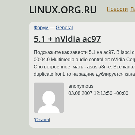
LINUX.ORG.RU
Новости
Г
Форум
—
General
5.1 + nVidia ac97
Подскажите как завести 5.1 на ac97. В lspci 
00:04.0 Multimedia audio controller: nVidia Co
Оно встроенное, мать - asus a8n-e. Все кан
duplicate front, то на задние дублируется ка
anonymous
03.08.2007 12:13:50 +00:00
Ссылка