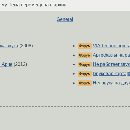
ему. Тема перемещена в архив.
General
йка звука
(2008)
VIA Technologies
Форум
Артефакты на ра
Форум
в Арче
(2012)
Не работает звук
Форум
[звуковая карта]К
Форум
Нет звука на дву
Форум