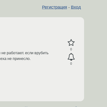
Регистрация
-
Вход
0
 не работают. если врубить
пеха не принесло.
0