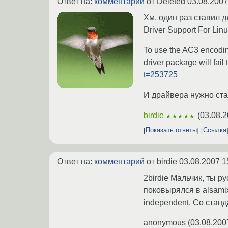
Ответ на:
комментарий
от Deleted
03.08.2007
Хм, один раз ставил д
Driver Support For Lin
To use the AC3 encoding
driver package will fail
t=253725
И драйвера нужно ста
birdie
(
03.08.2
★★★★★
Показать ответы
Ссылка
Ответ на:
комментарий
от birdie
03.08.2007 1
2birdie Мальчик, ты р
поковырялся в alsamix
independent. Со станд
anonymous
(
03.08.200