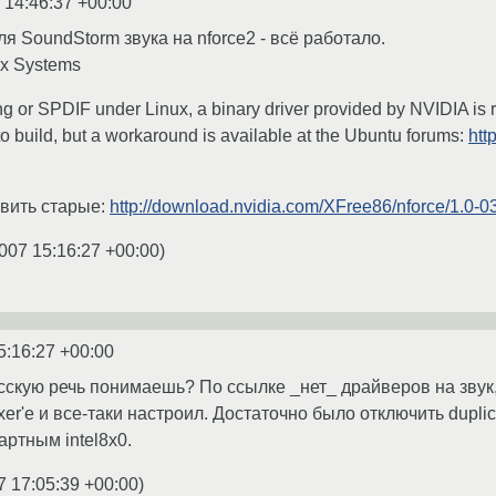
 14:46:37 +00:00
ля SoundStorm звука на nforce2 - всё работало.
ux Systems
 or SPDIF under Linux, a binary driver provided by NVIDIA is re
 to build, but a workaround is available at the Ubuntu forums:
htt
вить старые:
http://download.nvidia.com/XFree86/nforce/1.0-
007 15:16:27 +00:00
)
5:16:27 +00:00
усскую речь понимаешь? По ссылке _нет_ драйверов на звук, 
er'е и все-таки настроил. Достаточно было отключить duplica
артным intel8x0.
7 17:05:39 +00:00
)