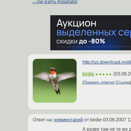
←
где взять Installator
http://us.download.nv
birdie
(
03.08.2
★★★★★
Показать ответы
Ссылка
Ответ на:
комментарий
от birdie
03.08.2007 1
А разве там не те же