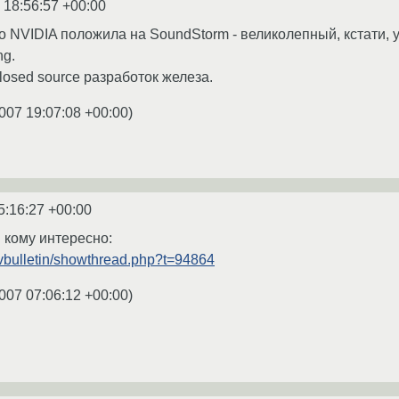
 18:56:57 +00:00
о NVIDIA положила на SoundStorm - великолепный, кстати, 
ng.
closed source разработок железа.
007 19:07:08 +00:00
)
5:16:27 +00:00
и кому интересно:
vbulletin/showthread.php?t=94864
007 07:06:12 +00:00
)