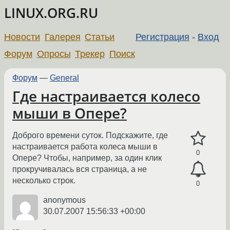
LINUX.ORG.RU
Новости
Галерея
Статьи
Регистрация
-
Вход
Форум
Опросы
Трекер
Поиск
Форум
—
General
Где настраивается колесо
мыши в Опере?
Доброго времени суток. Подскажите, где
настраивается работа колеса мыши в
0
Опере? Чтобы, например, за один клик
прокручивалась вся страница, а не
несколько строк.
0
anonymous
30.07.2007 15:56:33 +00:00