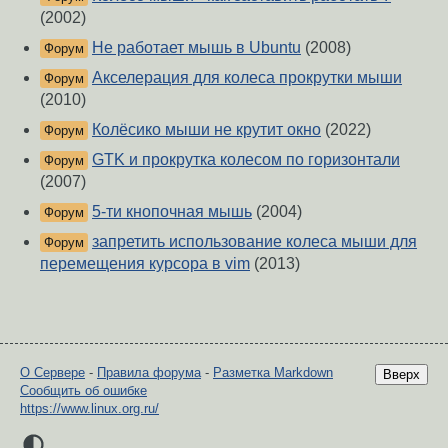
(2002)
Не работает мышь в Ubuntu
(2008)
Форум
Акселерация для колеса прокрутки мыши
Форум
(2010)
Колёсико мыши не крутит окно
(2022)
Форум
GTK и прокрутка колесом по горизонтали
Форум
(2007)
5-ти кнопочная мышь
(2004)
Форум
запретить использование колеса мыши для
Форум
перемещения курсора в vim
(2013)
О Сервере
-
Правила форума
-
Разметка Markdown
Вверх
Сообщить об ошибке
https://www.linux.org.ru/