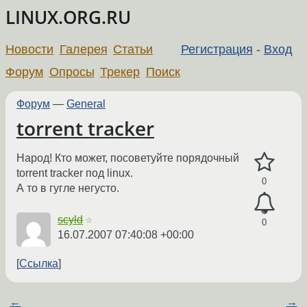
LINUX.ORG.RU
Новости
Галерея
Статьи
Регистрация
-
Вход
Форум
Опросы
Трекер
Поиск
Форум
—
General
torrent tracker
Народ! Кто может, посоветуйте порядочный
torrent tracker под linux.
0
А то в гугле негусто.
scyld
☆
0
16.07.2007 07:40:08 +00:00
Ссылка
←
→