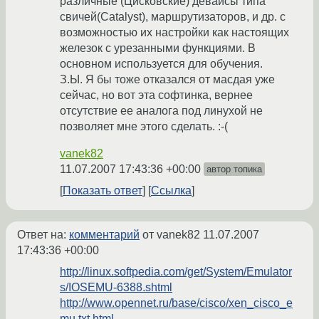
различные (Цисковские) девайсы типа
свичей(Catalyst), маршрутизаторов, и др. с
возможностью их настройки как настоящих
железок с урезанными функциями. В
основном используется для обучения.
З.Ы. Я бы тоже отказался от масдая уже
сейчас, но вот эта софтинка, вернее
отсутствие ее аналога под линухой не
позволяет мне этого сделать. :-(
vanek82
11.07.2007 17:43:36 +00:00
автор топика
Показать ответ
Ссылка
Ответ на:
комментарий
от vanek82
11.07.2007
17:43:36 +00:00
http://linux.softpedia.com/get/System/Emulator
s/IOSEMU-6388.shtml
http://www.opennet.ru/base/cisco/xen_cisco_e
mu.txt.html