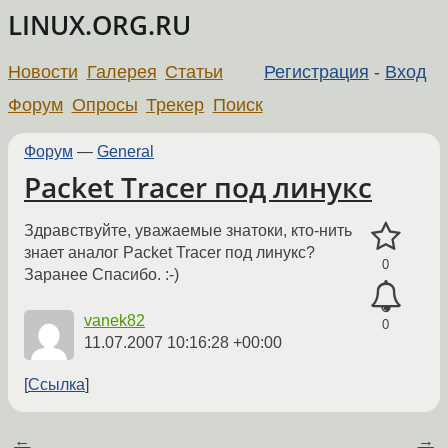
LINUX.ORG.RU
Новости
Галерея
Статьи
Регистрация
-
Вход
Форум
Опросы
Трекер
Поиск
Форум
—
General
Packet Tracer под линукс
Здравствуйте, уважаемые знатоки, кто-нить
знает аналог Packet Tracer под линукс?
0
Заранее Спасибо. :-)
vanek82
0
11.07.2007 10:16:28 +00:00
Ссылка
←
→