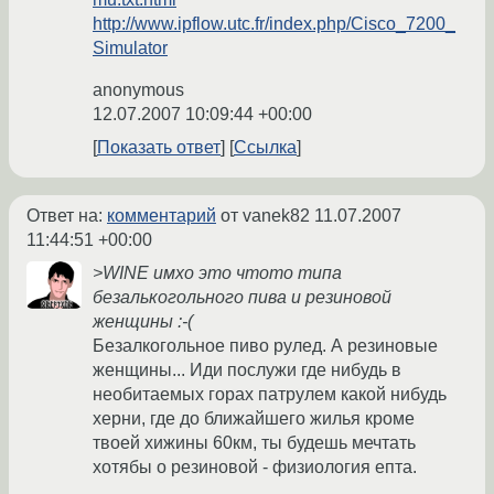
http://www.ipflow.utc.fr/index.php/Cisco_7200_
Simulator
anonymous
12.07.2007 10:09:44 +00:00
Показать ответ
Ссылка
Ответ на:
комментарий
от vanek82
11.07.2007
11:44:51 +00:00
>WINE имхо это чтото типа
безалькогольного пива и резиновой
женщины :-(
Безалкогольное пиво рулед. А резиновые
женщины... Иди послужи где нибудь в
необитаемых горах патрулем какой нибудь
херни, где до ближайшего жилья кроме
твоей хижины 60км, ты будешь мечтать
хотябы о резиновой - физиология епта.