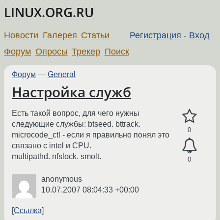
LINUX.ORG.RU
Новости
Галерея
Статьи
Регистрация
-
Вход
Форум
Опросы
Трекер
Поиск
Форум
—
General
Настройка служб
Есть такой вопрос, для чего нужны
следующие службы: btseed. bttrack.
0
microcode_ctl - если я правильно понял это
связано с intel и CPU.
multipathd. nfslock. smolt.
0
anonymous
10.07.2007 08:04:33 +00:00
Ссылка