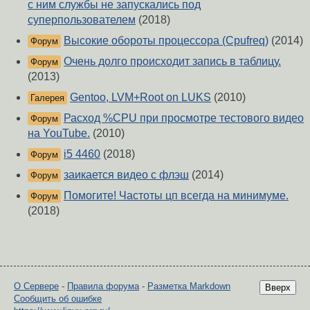
с ним службы не запускались под
суперпользователем
(2018)
Высокие обороты процессора (Cpufreq)
(2014)
Форум
Очень долго происходит запись в таблицу.
Форум
(2013)
Gentoo, LVM+Root on LUKS
(2010)
Галерея
Расход %CPU при просмотре тестового видео
Форум
на YouTube.
(2010)
i5 4460
(2018)
Форум
заикается видео с флэш
(2014)
Форум
Помогите! Частоты цп всегда на минимуме.
Форум
(2018)
О Сервере
-
Правила форума
-
Разметка Markdown
Вверх
Сообщить об ошибке