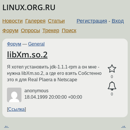
LINUX.ORG.RU
Новости
Галерея
Статьи
Регистрация
-
Вход
Форум
Опросы
Трекер
Поиск
Форум
—
General
libXm.so.2
Я хотел установить jdk-1.1.1-rpm а он мне -
нужна libXm.so.2, а где его взять Собстенно
0
это я для Real Plaera в Netscape
anonymous
0
18.04.1999 20:00:00 +00:00
Ссылка
←
→