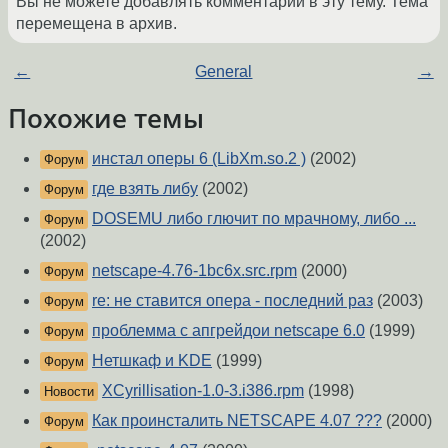
Вы не можете добавлять комментарии в эту тему. Тема
перемещена в архив.
←
General
→
Похожие темы
инстал oперы 6 (LibXm.so.2 )
(2002)
Форум
где взять либу
(2002)
Форум
DOSEMU либо глючит по мрачному, либо ...
Форум
(2002)
netscape-4.76-1bc6x.src.rpm
(2000)
Форум
re: не ставится опера - последний раз
(2003)
Форум
проблемма с апгрейдои netscape 6.0
(1999)
Форум
Нетшкаф и KDE
(1999)
Форум
XCyrillisation-1.0-3.i386.rpm
(1998)
Новости
Как проинсталить NETSCAPE 4.07 ???
(2000)
Форум