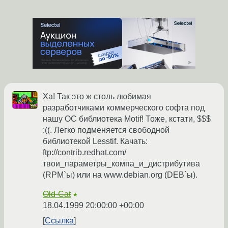
Ха! Так это ж cтоль любимая
разработчиками коммерческого софта под
нашу ОС библиотека Motif! Тоже, кстати, $$$
:((. Легко подменяется свободной
библиотекой Lesstif. Качать:
ftp://contrib.redhat.com/
твои_параметры_компа_и_дистрибутива
(RPM`ы) или на www.debian.org (DEB`ы).
Old-Cat
★
18.04.1999 20:00:00 +00:00
Ссылка