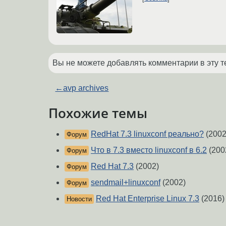
Вы не можете добавлять комментарии в эту т
←
avp archives
Похожие темы
RedHat 7.3 linuxconf реально?
(2002
Форум
Что в 7.3 вместо linuxconf в 6.2
(200
Форум
Red Hat 7.3
(2002)
Форум
sendmail+linuxconf
(2002)
Форум
Red Hat Enterprise Linux 7.3
(2016)
Новости