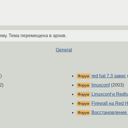
ему. Тема перемещена в архив.
General
)
red hat 7.3 завис
Форум
2)
linuxconf
(2003)
Форум
Linuxconf и Redha
Форум
Firewall на Red H
Форум
Восстановление 
Форум