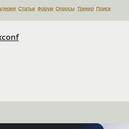
алерея
Статьи
Форум
Опросы
Трекер
Поиск
uxconf