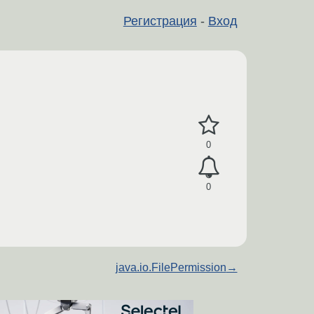
Регистрация
-
Вход
0
0
java.io.FilePermission
→