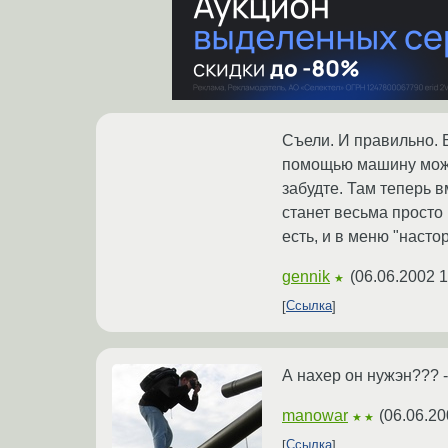
Съели. И правильно. Б
помощью машину можно
забудте. Там теперь в
станет весьма просто 
есть, и в меню "насто
gennik
(
06.06.2002 1
★
Ссылка
А нахер он нужэн??? -
manowar
(
06.06.20
★★
Ссылка