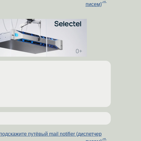
→
писем)
подскажите путёвый mail notifier (диспетчер
→