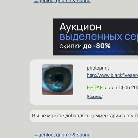
←
gentoo, gnome & sound
photoprint
http://www.blackfiveser
ESTAF
(
14.06.20
★★★
Ссылка
Вы не можете добавлять комментарии в эту т
←
gentoo, gnome & sound