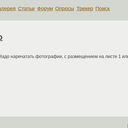
алерея
Статьи
Форум
Опросы
Трекер
Поиск
о
Надо наречатать фотографии, с размещением на листе 1 или