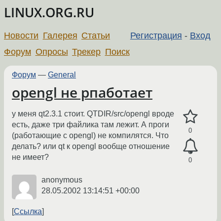
LINUX.ORG.RU
Новости
Галерея
Статьи
Регистрация
-
Вход
Форум
Опросы
Трекер
Поиск
Форум
—
General
opengl не рпаботает
у меня qt2.3.1 стоит. QTDIR/src/opengl вроде
есть, даже три файлика там лежит. А проги
0
(работающие с opengl) не компилятся. Что
делать? или qt к opengl вообще отношение
не имеет?
0
anonymous
28.05.2002 13:14:51 +00:00
Ссылка