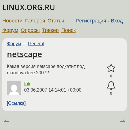
LINUX.ORG.RU
Новости
Галерея
Статьи
Регистрация
-
Вход
Форум
Опросы
Трекер
Поиск
Форум
—
General
netscape
Какая версия netscape подкатит под
mandriva free 2007?
0
toti
03.06.2007 14:14:01 +00:00
0
Ссылка
←
→